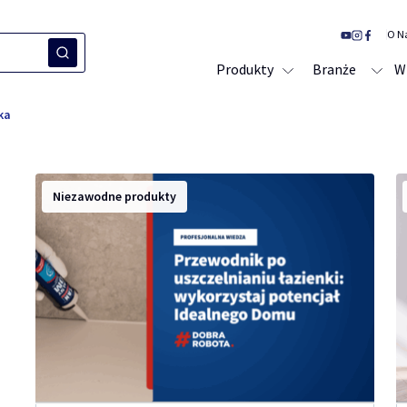
O N
Produkty
Branże
W
ka
Niezawodne produkty