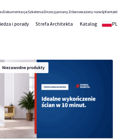
as
Dokumentacja
Szkolenia
Diizocyjaniany
Zrównoważony rozwój
Kontakt
iedza i porady
Strefa Architekta
Katalog
PL
Niezawodne produkty