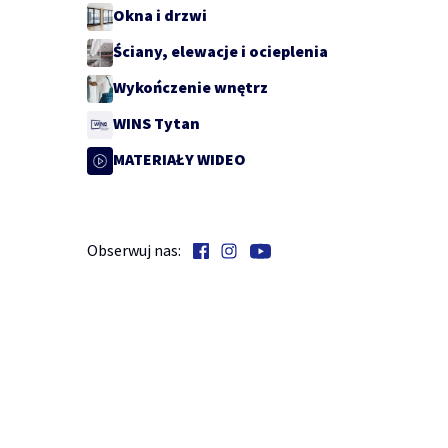
Okna i drzwi
Ściany, elewacje i ocieplenia
Wykończenie wnętrz
WINS Tytan
MATERIAŁY WIDEO
Obserwuj nas: