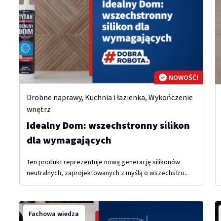
NOWOŚĆ!
Drobne naprawy
,
Kuchnia i łazienka
,
Wykończenie
wnętrz
Idealny Dom: wszechstronny silikon
dla wymagających
Ten produkt reprezentuje nową generację silikonów
neutralnych, zaprojektowanych z myślą o wszechstro...
Fachowa wiedza