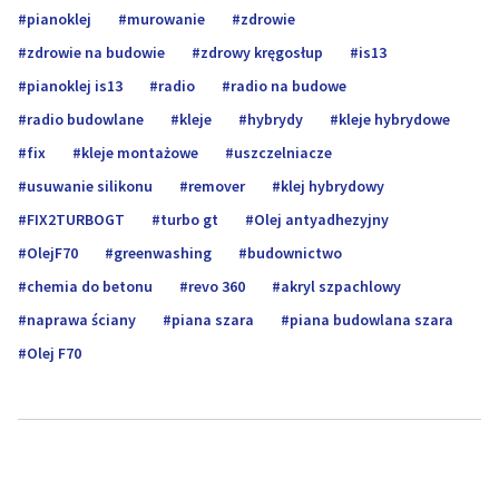
pianoklej
murowanie
zdrowie
zdrowie na budowie
zdrowy kręgosłup
is13
pianoklej is13
radio
radio na budowe
radio budowlane
kleje
hybrydy
kleje hybrydowe
fix
kleje montażowe
uszczelniacze
usuwanie silikonu
remover
klej hybrydowy
FIX2TURBOGT
turbo gt
Olej antyadhezyjny
OlejF70
greenwashing
budownictwo
chemia do betonu
revo 360
akryl szpachlowy
naprawa ściany
piana szara
piana budowlana szara
Olej F70