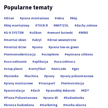
Popularne tematy
drzwi
piana montażowa
okna
klej
klej montażowy
TACK-R
MATIZOL
dachy zielone
G-K SYSTEM
silikon
remont łazienki
WINS
montaż okien
akryl
drzwi wewnętrzne
montaż drzwi
piana
piana low-ex green
termomodernizacja
ocieplenie
wymiana silikonu
uszczelnianie
aplikacja
uszczelniacz
stop plesni
certyfikat
emicode
gev
łazienka
kuchnia
piany
piany poliuretanowe
piany montazowe
transport
termoizolacja
paroizolacja
dach
pianoklej dekarski
KDT
Piana Poliuretanowa
piana 65
budowlanka
branza budowlana
marketing
marka wlasna