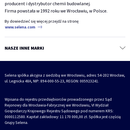
producent i dystrybutor chemii budowlanej.
TYTAN Academy
Pęknięcia, ubytki i szczeliny – jak prawidłowo przygotować ściany do
Kotwy chemiczne
malowania?
Firma powstała w 1992 roku we Wrocławiu, w Polsce.
TYTAN Industry
Systemy budowlane
akryl
akryl szpachlowy
naprawa ściany
By dowiedzieć się więcej przejdź na stronę
Diizocyjaniany
www.selena.com
Farby, grunty i masy szpachlowe
REVO 360° – jak i gdzie stosować wielopozycyjną pianę montażową
Impregnaty, kity i szpachlówki do drewna
piana
piana montażowa
revo 360
Środki ochronne i czyszczące
NASZE INNE MARKI
REVO 360° – Wielopozycyjna piana montażowa z innowacyjnym
Akcesoria
aplikatorem
piana
piana montażowa
revo 360
Selena spółka akcyjna z siedzibą we Wrocławiu, adres: 54-202 Wrocław,
ul. Legnicka 48A, NIP: 894-000-55-23, REGON: 005923241.
Wpisana do rejestru przedsiębiorców prowadzonego przez Sąd
Rejonowy dla Wrocławia-Fabrycznej we Wrocławiu, VI Wydział
Gospodarczy Krajowego Rejestru Sądowego pod numerem KRS:
0000112580. Kapitał zakładowy: 11 170 000,00 zł. Spółka jest częścią
Grupy Selena.