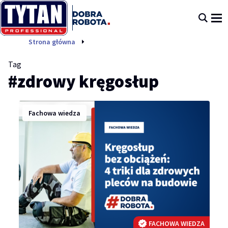
zdrowy kręgosłup
Strona główna
Tag
#zdrowy kręgosłup
Fachowa wiedza
FACHOWA WIEDZA