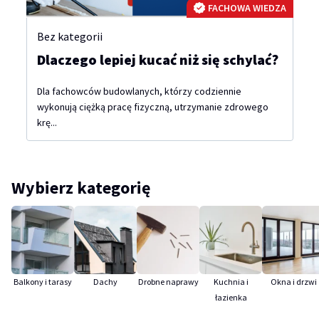
FACHOWA WIEDZA
Bez kategorii
Dlaczego lepiej kucać niż się schylać?
Dla fachowców budowlanych, którzy codziennie
wykonują ciężką pracę fizyczną, utrzymanie zdrowego
krę...
Wybierz kategorię
Balkony i tarasy
Dachy
Drobne naprawy
Kuchnia i
Okna i drzwi
łazienka