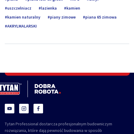
uszczelniacz
lazienka
kamien
kamien naturalny
piany zimowe
piana 65 zimowa
AKRYLMALARSKI
Tytan Professional dostarcza profesjonalnym budowniczym
rozwiązania, które dają pewność budowania w sposób