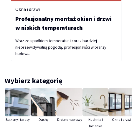
Okna i drzwi
Profesjonalny montaż okien i drzwi
w niskich temperaturach
Wraz ze spadkiem temperatur i coraz bardziej
nieprzewidywalną pogodą, profesjonaliści w branży
budow...
Wybierz kategorię
Balkony i tarasy
Dachy
Drobne naprawy
Kuchnia i
Okna i drzwi
łazienka