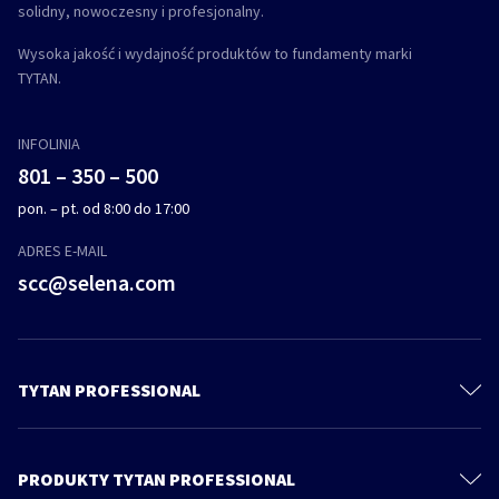
solidny, nowoczesny i profesjonalny.
Wysoka jakość i wydajność produktów to fundamenty marki
TYTAN.
INFOLINIA
801 – 350 – 500
pon. – pt. od 8:00 do 17:00
ADRES E-MAIL
scc@selena.com
TYTAN PROFESSIONAL
Kontakt
Katalog
PRODUKTY TYTAN PROFESSIONAL