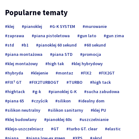
Popularne tematy
klej
pianoklej
G-K SYSTEM
murowanie
zaprawa
piana pistoletowa
gun lato
gun zima
std
b1
pianoklej 60 sekund
60 sekund
piana montażowa
piana STD
promocja
klej montażowy
high tak
klej hybrydowy
hybryda
klejenie
montaz
FIX2
FIX2GT
FIX² GT
FIX2TURBOGT
TURBO
high tack
hightack
g-k
pianoklej G-K
sucha zabudowa
piana 65
czyścik
silikon
idealny dom
silikon neutralny
silikon sanitarny
klej PU
klej budowlany
pianoklej 60s
uszczelnianie
klejo-uszczelniacz
GT
turbo GT. clear
elastic
piana
piana low-ex green
XPS
akryl