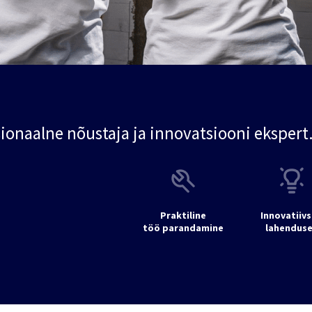
sionaalne nõustaja ja innovatsiooni ekspert
Praktiline
Innovatiiv
töö parandamine
lahendus