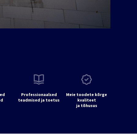
.
sed
Professionaalsed
Meie toodete kõrge
ed
teadmised ja toetus
kvaliteet
ja tõhusus