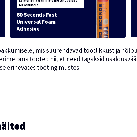
Esialgne haaramine vahetult pärast
60 sekundit
60 Seconds Fast
Universal Foam
Adhesive
akkumisele, mis suurendavad tootlikkust ja hõlb
eerime oma tooted nii, et need tagaksid usaldusvää
se erinevates töötingimustes.
näited