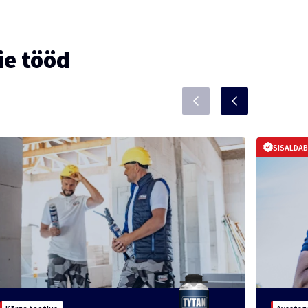
ie tööd
SISALDA