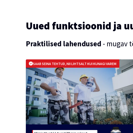
Uued funktsioonid ja u
Praktilised lahendused
- mugav tö
SAAB SEINA TEHTUD, NII LIHTSALT KUI KUNAGI VAREM