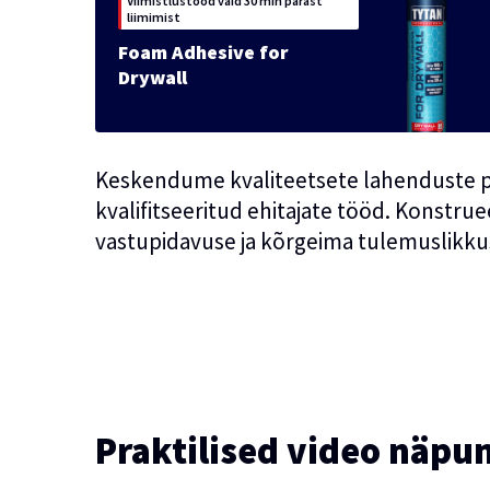
Viimistlustööd vaid 30 min pärast
liimimist
Foam Adhesive for
Drywall
Keskendume kvaliteetsete lahenduste p
kvalifitseeritud ehitajate tööd. Konstru
vastupidavuse ja kõrgeima tulemuslikku
Praktilised video näpu