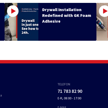
Drywall Installation
Redefined with GK Foam
Adhesive
TELEFON
71 783 82 90
ja
E-R, 08:00 - 17:00
E-MAIL