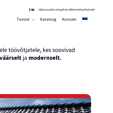
Jätkusuutlik areng
Feica
Meie kohta
Kontakt
Tooted
Kataloog
Kontakt
EE
ele töövõtjatele, kes soovivad
väärselt
ja
modernselt.