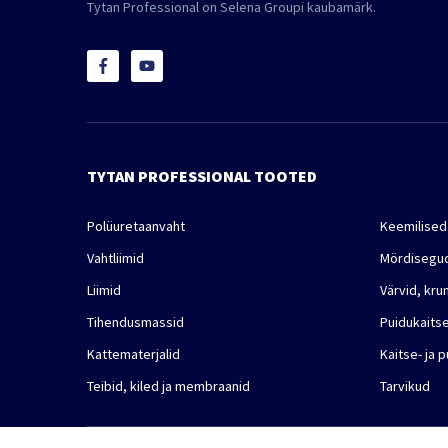
Tytan Professional on Selena Groupi kaubamärk.
TYTAN PROFESSIONAL TOOTED
Polüuretaanvaht
Keemilised
Vahtliimid
Mördisegu
Liimid
Värvid, kru
Tihendusmassid
Puidukaits
Kattematerjalid
Kaitse- ja 
Teibid, kiled ja membraanid
Tarvikud