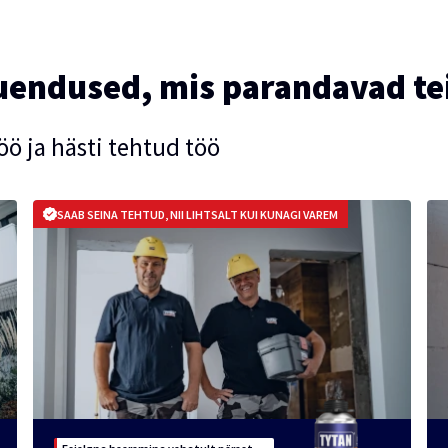
uendused, mis parandavad te
ö ja hästi tehtud töö
SAAB SEINA TEHTUD, NII LIHTSALT KUI KUNAGI VAREM