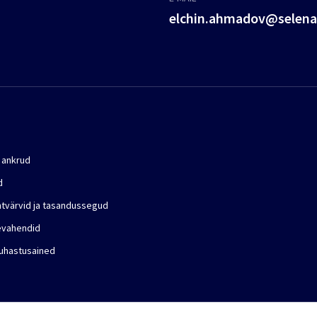
elchin.ahmadov@selen
 ankrud
d
ntvärvid ja tasandussegud
evahendid
puhastusained