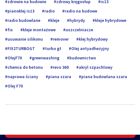
zdrowie na budowie
zdrowy kręgosłup
is13
pianoklej is13
radio
radio na budowe
radio budowlane
kleje
hybrydy
kleje hybrydowe
fix
kleje montażowe
uszczelniacze
usuwanie silikonu
remover
klej hybrydowy
FIX2TURBOGT
turbo gt
Olej antyadhezyjny
OlejF70
greenwashing
budownictwo
chemia do betonu
revo 360
akryl szpachlowy
naprawa ściany
piana szara
piana budowlana szara
Olej F70