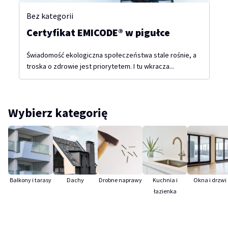
Bez kategorii
Certyfikat EMICODE® w pigułce
Świadomość ekologiczna społeczeństwa stale rośnie, a
troska o zdrowie jest priorytetem. I tu wkracza...
Wybierz kategorię
Balkony i tarasy
Dachy
Drobne naprawy
Kuchnia i
Okna i drzwi
łazienka