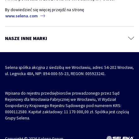
TYTAN Industry
Systemy budowlane
akryl
akryl szpachlowy
naprawa ściany
By dowiedzieć się więcej przejdź na stronę
Diizocyjaniany
www.selena.com
Farby, grunty i masy szpachlowe
REVO 360° – jak i gdzie stosować wielopozycyjną pianę montażową
Impregnaty, kity i szpachlówki do drewna
piana
piana montażowa
revo 360
Środki ochronne i czyszczące
NASZE INNE MARKI
REVO 360° – Wielopozycyjna piana montażowa z innowacyjnym
Akcesoria
aplikatorem
piana
piana montażowa
revo 360
Selena spółka akcyjna z siedzibą we Wrocławiu, adres: 54-202 Wrocław,
ul. Legnicka 48A, NIP: 894-000-55-23, REGON: 005923241.
Wpisana do rejestru przedsiębiorców prowadzonego przez Sąd
Rejonowy dla Wrocławia-Fabrycznej we Wrocławiu, VI Wydział
Gospodarczy Krajowego Rejestru Sądowego pod numerem KRS:
0000112580. Kapitał zakładowy: 11 170 000,00 zł. Spółka jest częścią
Grupy Selena.
Copyright © 2026 Selena Group