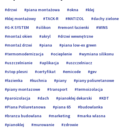
drzwi
piana montażowa
okna
klej
klej montażowy
TACK-R
MATIZOL
dachy zielone
G-K SYSTEM
silikon
remont łazienki
WINS
montaż okien
akryl
drzwi wewnętrzne
montaż drzwi
piana
piana low-ex green
termomodernizacja
ocieplenie
wymiana silikonu
uszczelnianie
aplikacja
uszczelniacz
stop plesni
certyfikat
emicode
gev
łazienka
kuchnia
piany
piany poliuretanowe
piany montazowe
transport
termoizolacja
paroizolacja
dach
pianoklej dekarski
KDT
Piana Poliuretanowa
piana 65
budowlanka
branza budowlana
marketing
marka wlasna
pianoklej
murowanie
zdrowie