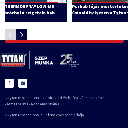
THERMOSPRAY LOW-MDI –
Purhab fújás mesterfoko
szórható szigetelő hab
Csináld helyesen a Tytann
A Tytan Professional az építőipari és befejező munkákhoz
készült termékek széles skálája.
A Tytan Professional a Selena csoport márkája..