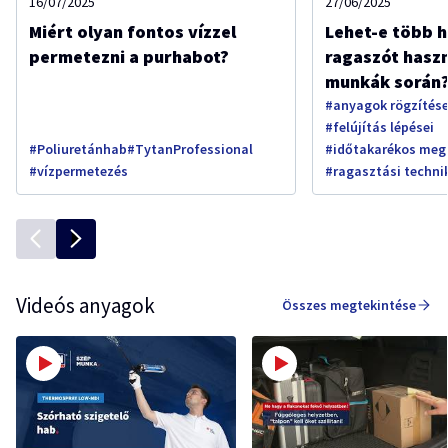
16/07/2025
27/06/2025
Miért olyan fontos vízzel
Lehet-e több h
permetezni a purhabot?
ragaszót haszná
munkák során
#anyagok rögzítés
#felújítás lépései
#Poliuretánhab
#TytanProfessional
#időtakarékos meg
#vízpermetezés
#ragasztási techni
Videós anyagok
Összes megtekintése