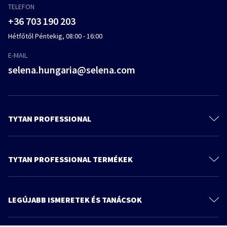
TELEFON
+36 703 190 203
Hétfőtől Péntekig, 08:00 - 16:00
E-MAIL
selena.hungaria@selena.com
TYTAN PROFESSIONAL
Kapcsolat
Rólunk
TYTAN PROFESSIONAL TERMÉKEK
Műszaki dokumentáció
Purhabok
Termékek
Ragasztóhabok
LEGÚJABB ISMERETEK ÉS TANÁCSOK
Tudnivaló és tanács
Szerelési ragasztók
További cikkek
Katalógus