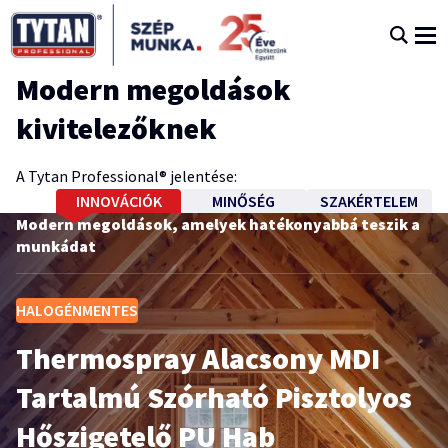
Modern megoldások
kivitelezőknek
A Tytan Professional® jelentése:
INNOVÁCIÓK
MINŐSÉG
SZAKÉRTELEM
Modern megoldások, amelyek hatékonyabbá teszik a
Megbízhatóság, kiemelkedő minőség és magas
Műszaki támogatás és szaktanácsadás a
munkádat
teljesítmény
munkavégzéshez
TYTAN kiemelt termékek
HALOGÉNMENTES
Thermospray Alacsony MDI
Közelgő TYTAN Academy
Tartalmú Szórható Pisztolyos
képzések
Hőszigetelő PU Hab