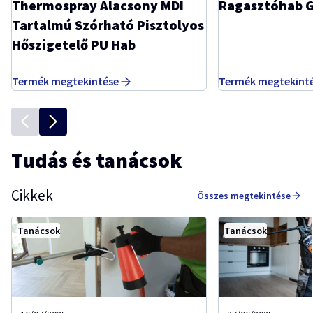
Thermospray Alacsony MDI
Ragasztóhab G
Tartalmú Szórható Pisztolyos
Hőszigetelő PU Hab
Termék megtekintése
Termék megtekint
Tudás és tanácsok
Cikkek
Összes megtekintése
Tanácsok
Tanácsok