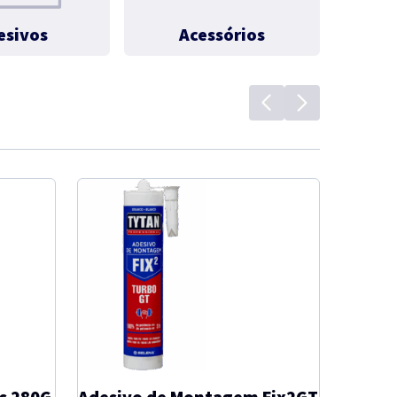
esivos
Acessórios
es 280G
Adesivo de Montagem Fix2GT