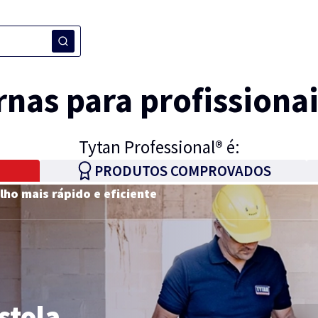
nas para profissionai
Tytan Professional® é:
PRODUTOS COMPROVADOS
ho mais rápido e eficiente
desempenho dos produtos
a para a execução dos trabalhos
 TYTAN
stola