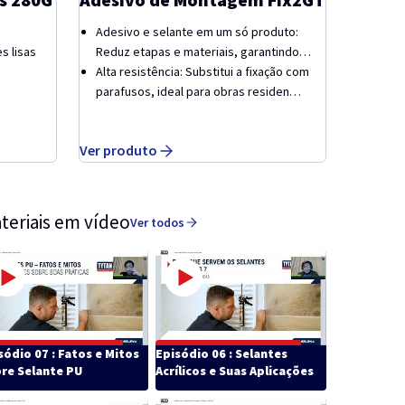
Adesivo e selante em um só produto:
s lisas
Reduz etapas e materiais, garantindo
fixa…
Alta resistência: Substitui a fixação com
parafusos, ideal para obras residen…
Ver produto
teriais em vídeo
Ver todos
sódio 07 : Fatos e Mitos
Episódio 06 : Selantes
re Selante PU
Acrílicos e Suas Aplicações