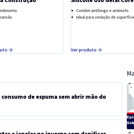
endimento
Contém antifungo e antimofo
xpansão
Ideal para vedação de superfície
duto
Ver produto
Ma
o consumo de espuma sem abrir mão do
Epi
Sob
tas e janelas no inverno sem danificar