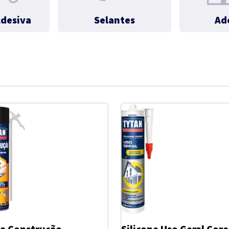
desiva
Selantes
Ad
a Construção
Silicone Uso Geral Cor