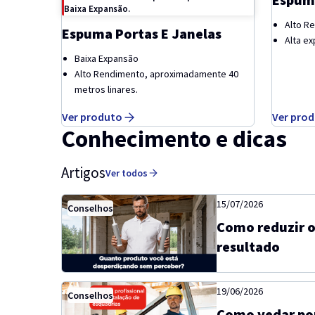
Baixa Expansão.
Alto R
Espuma Portas E Janelas
Alta e
Baixa Expansão
Alto Rendimento, aproximadamente 40
metros linares.
Ver produto
Ver pro
Conhecimento e dicas
Artigos
Ver todos
15/07/2026
Conselhos
Como reduzir 
resultado
19/06/2026
Conselhos
Como vedar por