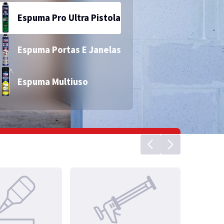
Espuma Pro Ultra Pistola
Ver mais treinamentos
undos
PU40 Pro Construção
Espuma Portas E Janelas
Espuma Multiuso
Ver produto