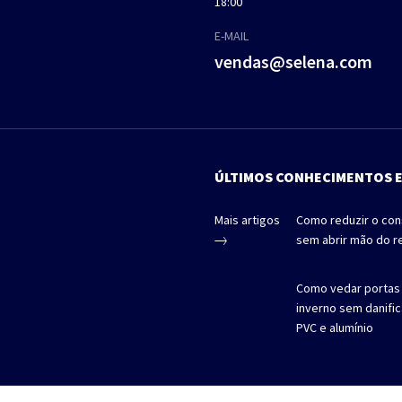
18:00
E-MAIL
vendas@selena.com
ÚLTIMOS CONHECIMENTOS 
Mais artigos
Como reduzir o co
sem abrir mão do r
Como vedar portas 
inverno sem danifi
PVC e alumínio