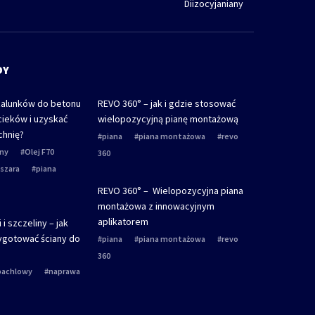
Diizocyjaniany
DY
zalunków do betonu
REVO 360° – jak i gdzie stosować
cieków i uzyskać
wielopozycyjną pianę montażową
chnię?
piana
piana montażowa
revo
jny
Olej F70
360
szara
piana
REVO 360° – Wielopozycyjna piana
montażowa z innowacyjnym
aplikatorem
 i szczeliny – jak
ygotować ściany do
piana
piana montażowa
revo
360
zpachlowy
naprawa