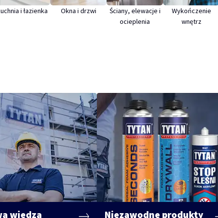
uchnia i łazienka
Okna i drzwi
Ściany, elewacje i
Wykończenie
ocieplenia
wnętrz
a wiedza
Niezawodne produkty