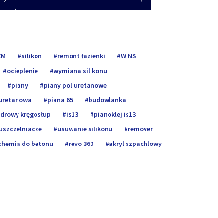
EM
silikon
remont łazienki
WINS
ocieplenie
wymiana silikonu
piany
piany poliuretanowe
iuretanowa
piana 65
budowlanka
zdrowy kręgosłup
is13
pianoklej is13
uszczelniacze
usuwanie silikonu
remover
chemia do betonu
revo 360
akryl szpachlowy