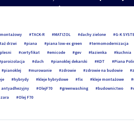
j montażowy
TACK-R
MATIZOL
dachy zielone
G-K SYST
aż drzwi
piana
piana low-ex green
termomodernizacja
plesni
certyfikat
emicode
gev
łazienka
kuchnia
paroizolacja
dach
pianoklej dekarski
KDT
Piana Pol
pianoklej
murowanie
zdrowie
zdrowie na budowie
eje
hybrydy
kleje hybrydowe
fix
kleje montażowe
j antyadhezyjny
OlejF70
greenwashing
budownictwo
szara
Olej F70