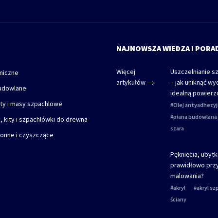
NAJNOWSZA WIEDZA I PORA
Więcej
Uszczelnianie s
miczne
artykułów
– jak uniknąć wy
udowlane
idealną powierz
nty i masy szpachlowe
Olej antyadhezy
piana budowlana 
, kity i szpachlówki do drewna
szara
ronne i czyszczące
Pęknięcia, ubytki
prawidłowo prz
malowania?
akryl
akryl s
ściany