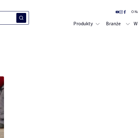
O N
Produkty
Branże
W