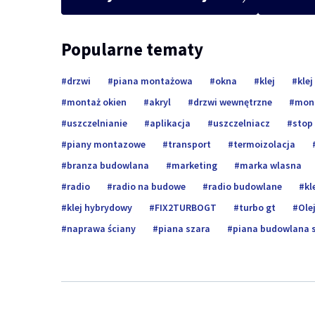
Popularne tematy
drzwi
piana montażowa
okna
klej
kle
montaż okien
akryl
drzwi wewnętrzne
mont
uszczelnianie
aplikacja
uszczelniacz
stop 
piany montazowe
transport
termoizolacja
branza budowlana
marketing
marka wlasna
radio
radio na budowe
radio budowlane
kl
klej hybrydowy
FIX2TURBOGT
turbo gt
Ole
naprawa ściany
piana szara
piana budowlana 