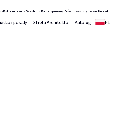
as
Dokumentacja
Szkolenia
Diizocyjaniany
Zrównoważony rozwój
Kontakt
iedza i porady
Strefa Architekta
Katalog
PL