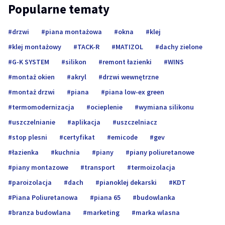
Popularne tematy
drzwi
piana montażowa
okna
klej
klej montażowy
TACK-R
MATIZOL
dachy zielone
G-K SYSTEM
silikon
remont łazienki
WINS
montaż okien
akryl
drzwi wewnętrzne
montaż drzwi
piana
piana low-ex green
termomodernizacja
ocieplenie
wymiana silikonu
uszczelnianie
aplikacja
uszczelniacz
stop plesni
certyfikat
emicode
gev
łazienka
kuchnia
piany
piany poliuretanowe
piany montazowe
transport
termoizolacja
paroizolacja
dach
pianoklej dekarski
KDT
Piana Poliuretanowa
piana 65
budowlanka
branza budowlana
marketing
marka wlasna