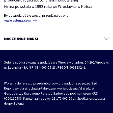
producent i dystrybutor chemii budowlanej.
TYTAN Academy
Pęknięcia, ubytki i szczeliny – jak prawidłowo przygotować ściany do
Kotwy chemiczne
malowania?
Firma powstała w 1992 roku we Wrocławiu, w Polsce.
TYTAN Industry
Systemy budowlane
akryl
akryl szpachlowy
naprawa ściany
By dowiedzieć się więcej przejdź na stronę
Diizocyjaniany
www.selena.com
Farby, grunty i masy szpachlowe
REVO 360° – jak i gdzie stosować wielopozycyjną pianę montażową
Impregnaty, kity i szpachlówki do drewna
piana
piana montażowa
revo 360
Środki ochronne i czyszczące
NASZE INNE MARKI
REVO 360° – Wielopozycyjna piana montażowa z innowacyjnym
Akcesoria
aplikatorem
piana
piana montażowa
revo 360
Selena spółka akcyjna z siedzibą we Wrocławiu, adres: 54-202 Wrocław,
ul. Legnicka 48A, NIP: 894-000-55-23, REGON: 005923241.
Wpisana do rejestru przedsiębiorców prowadzonego przez Sąd
Rejonowy dla Wrocławia-Fabrycznej we Wrocławiu, VI Wydział
Gospodarczy Krajowego Rejestru Sądowego pod numerem KRS:
0000112580. Kapitał zakładowy: 11 170 000,00 zł. Spółka jest częścią
Grupy Selena.