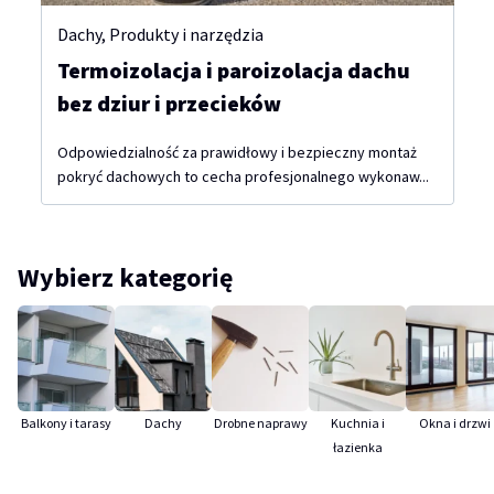
Dachy
,
Produkty i narzędzia
Termoizolacja i paroizolacja dachu
bez dziur i przecieków
Odpowiedzialność za prawidłowy i bezpieczny montaż
pokryć dachowych to cecha profesjonalnego wykonaw...
Wybierz kategorię
Balkony i tarasy
Dachy
Drobne naprawy
Kuchnia i
Okna i drzwi
łazienka