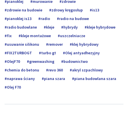
pianoklej
murowanie
zdrowie
zdrowie na budowie
zdrowy kręgosłup
is13
pianoklej is13
radio
radio na budowe
radio budowlane
kleje
hybrydy
kleje hybrydowe
fix
kleje montażowe
uszczelniacze
usuwanie silikonu
remover
klej hybrydowy
FIX2TURBOGT
turbo gt
Olej antyadhezyjny
OlejF70
greenwashing
budownictwo
chemia do betonu
revo 360
akryl szpachlowy
naprawa ściany
piana szara
piana budowlana szara
Olej F70