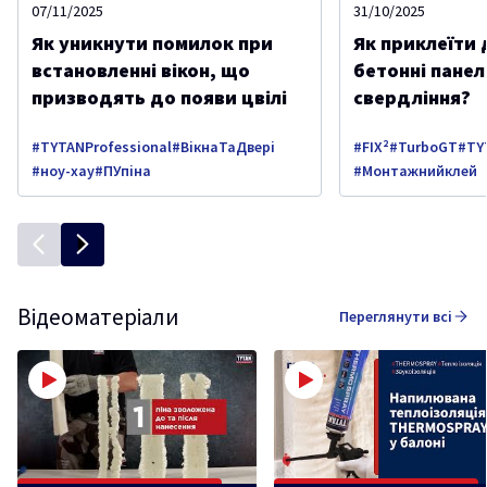
07/11/2025
31/10/2025
Як уникнути помилок при
Як приклеїти 
встановленні вікон, що
бетонні панелі
призводять до появи цвілі
свердління?
#TYTANProfessional
#ВікнаТаДвері
#FIX²
#TurboGT
#TY
#ноу-хау
#ПУпіна
#Монтажнийклей
Відеоматеріали
Переглянути всі