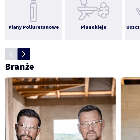
Piany Poliuretanowe
Pianokleje
Uszcz
Branże