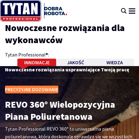
Nowoczesne rozwiązania dla
wykonawców
Tytan Professional®:
INNOWACJE
JAKOŚĆ
WIEDZA
Nowoczesne rozwiązania usprawniające Twoją pracę
Niezawodność, najwyższa jakość i wydajność
Wsparcie techniczne i doradztwo w zakresie
produktów
wykonywania prac
PRECYZYJNE DOZOWANIE
Top produkty TYTAN
REVO 360° Wielopozycyjna
Piana Poliuretanowa
Najbliższe szkolenia TYTAN
Tytan Professional REVO 360° to uniwersalna piana
Academy
poliuretanowa, która doskonale sprawdza się we wszystkich