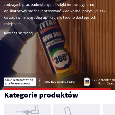
Montażowy
65 Piana Pistoletowa Zimowa
Idealny D
rodzajach prac budowlanych. Dzięki innowacyjnemu
Niskoprężna
Sanitarn
aplikatorowi można ją stosować w dowolnej pozycji puszki,
10
Izolacja dachu płaskiego w systemach bez
co zapewnia wygodną aplikację w trudno dostępnych
mocowania mechanicznego
Zobacz produkt
Zobacz pr
sie
miejscach.
24
Szczelny balkon i taras – nowoczesne, płynne
rozwiązania hybrydowe
sie
Dowiedz się więcej
07
Renowacja dachu płaskiego – nowoczesne
płynne rozwiązania hybrydowe
wrz
Zobacz więcej szkoleń
REVO 360° Wielopozycyjna
F70 Olej Antyadh
Piana Budowlana Szara
Piana Poliuretanowa
Form i Szal
Kategorie produktów