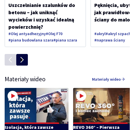
Uszczelnianie szalunków do
Pęknięcia, ubyt
betonu – jak uniknąć
jak prawidłow
wycieków i uzyskać idealną
ściany do mal
powierzchnię?
#Olej antyadhezyjny
#Olej F70
#akryl
#akryl szpac
#piana budowlana szara
#piana szara
#naprawa ściany
Materiały wideo
Materiały wideo
Izolacja, która zawsze
REVO 360° – Pierwsza