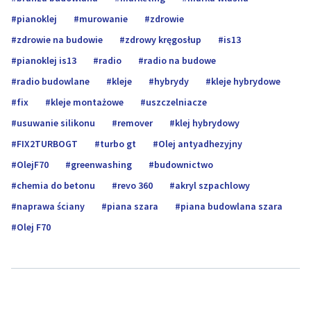
pianoklej
murowanie
zdrowie
zdrowie na budowie
zdrowy kręgosłup
is13
pianoklej is13
radio
radio na budowe
radio budowlane
kleje
hybrydy
kleje hybrydowe
fix
kleje montażowe
uszczelniacze
usuwanie silikonu
remover
klej hybrydowy
FIX2TURBOGT
turbo gt
Olej antyadhezyjny
OlejF70
greenwashing
budownictwo
chemia do betonu
revo 360
akryl szpachlowy
naprawa ściany
piana szara
piana budowlana szara
Olej F70