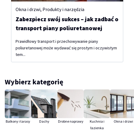
Okna i drzwi
,
Produkty i narzędzia
Zabezpiecz swój sukces – jak zadbać o
transport piany poliuretanowej
Prawidłowy transport i przechowywanie piany
poliuretanowej może wydawać się prostym i oczywistym
tem...
Wybierz kategorię
Balkony i tarasy
Dachy
Drobne naprawy
Kuchnia i
Okna i drzwi
łazienka