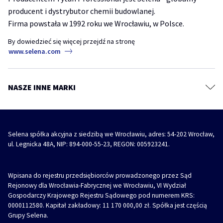
Folie, membrany, taśmy, kleje
producent i dystrybutor chemii budowlanej.
TYTAN Academy
Pęknięcia, ubytki i szczeliny – jak prawidłowo przygotować ściany do
Kotwy chemiczne
malowania?
Firma powstała w 1992 roku we Wrocławiu, w Polsce.
TYTAN Industry
Systemy budowlane
akryl
akryl szpachlowy
naprawa ściany
By dowiedzieć się więcej przejdź na stronę
Diizocyjaniany
www.selena.com
Farby, grunty i masy szpachlowe
REVO 360° – jak i gdzie stosować wielopozycyjną pianę montażową
Impregnaty, kity i szpachlówki do drewna
piana
piana montażowa
revo 360
Środki ochronne i czyszczące
NASZE INNE MARKI
REVO 360° – Wielopozycyjna piana montażowa z innowacyjnym
Akcesoria
aplikatorem
piana
piana montażowa
revo 360
Selena spółka akcyjna z siedzibą we Wrocławiu, adres: 54-202 Wrocław,
ul. Legnicka 48A, NIP: 894-000-55-23, REGON: 005923241.
Wpisana do rejestru przedsiębiorców prowadzonego przez Sąd
Rejonowy dla Wrocławia-Fabrycznej we Wrocławiu, VI Wydział
Gospodarczy Krajowego Rejestru Sądowego pod numerem KRS:
0000112580. Kapitał zakładowy: 11 170 000,00 zł. Spółka jest częścią
Grupy Selena.