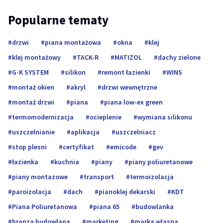
Popularne tematy
drzwi
piana montażowa
okna
klej
klej montażowy
TACK-R
MATIZOL
dachy zielone
G-K SYSTEM
silikon
remont łazienki
WINS
montaż okien
akryl
drzwi wewnętrzne
montaż drzwi
piana
piana low-ex green
termomodernizacja
ocieplenie
wymiana silikonu
uszczelnianie
aplikacja
uszczelniacz
stop plesni
certyfikat
emicode
gev
łazienka
kuchnia
piany
piany poliuretanowe
piany montazowe
transport
termoizolacja
paroizolacja
dach
pianoklej dekarski
KDT
Piana Poliuretanowa
piana 65
budowlanka
branza budowlana
marketing
marka wlasna