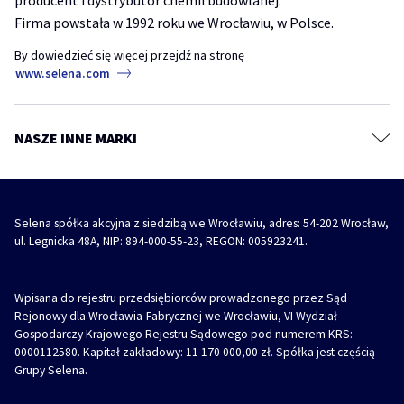
producent i dystrybutor chemii budowlanej.
TYTAN Academy
Pęknięcia, ubytki i szczeliny – jak prawidłowo przygotować ściany do
Kotwy chemiczne
malowania?
Firma powstała w 1992 roku we Wrocławiu, w Polsce.
TYTAN Industry
Systemy budowlane
akryl
akryl szpachlowy
naprawa ściany
By dowiedzieć się więcej przejdź na stronę
Diizocyjaniany
www.selena.com
Farby, grunty i masy szpachlowe
REVO 360° – jak i gdzie stosować wielopozycyjną pianę montażową
Impregnaty, kity i szpachlówki do drewna
piana
piana montażowa
revo 360
Środki ochronne i czyszczące
NASZE INNE MARKI
REVO 360° – Wielopozycyjna piana montażowa z innowacyjnym
Akcesoria
aplikatorem
piana
piana montażowa
revo 360
Selena spółka akcyjna z siedzibą we Wrocławiu, adres: 54-202 Wrocław,
ul. Legnicka 48A, NIP: 894-000-55-23, REGON: 005923241.
Wpisana do rejestru przedsiębiorców prowadzonego przez Sąd
Rejonowy dla Wrocławia-Fabrycznej we Wrocławiu, VI Wydział
Gospodarczy Krajowego Rejestru Sądowego pod numerem KRS:
0000112580. Kapitał zakładowy: 11 170 000,00 zł. Spółka jest częścią
Grupy Selena.