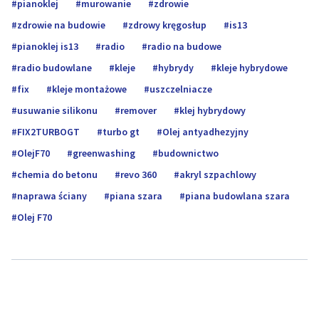
pianoklej
murowanie
zdrowie
zdrowie na budowie
zdrowy kręgosłup
is13
pianoklej is13
radio
radio na budowe
radio budowlane
kleje
hybrydy
kleje hybrydowe
fix
kleje montażowe
uszczelniacze
usuwanie silikonu
remover
klej hybrydowy
FIX2TURBOGT
turbo gt
Olej antyadhezyjny
OlejF70
greenwashing
budownictwo
chemia do betonu
revo 360
akryl szpachlowy
naprawa ściany
piana szara
piana budowlana szara
Olej F70