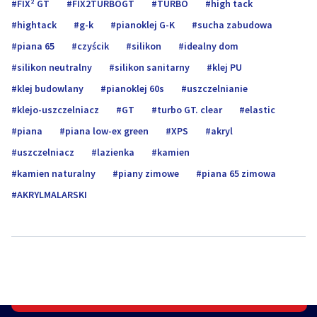
FIX² GT
FIX2TURBOGT
TURBO
high tack
hightack
g-k
pianoklej G-K
sucha zabudowa
piana 65
czyścik
silikon
idealny dom
silikon neutralny
silikon sanitarny
klej PU
klej budowlany
pianoklej 60s
uszczelnianie
klejo-uszczelniacz
GT
turbo GT. clear
elastic
piana
piana low-ex green
XPS
akryl
uszczelniacz
lazienka
kamien
kamien naturalny
piany zimowe
piana 65 zimowa
AKRYLMALARSKI