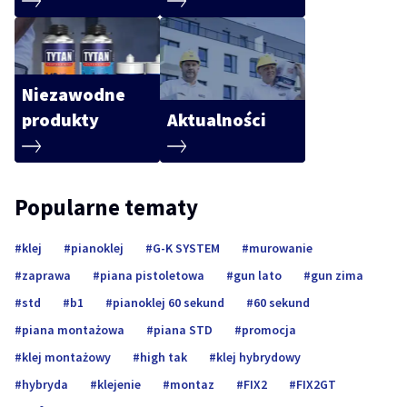
Niezawodne
produkty
Aktualności
Popularne tematy
klej
pianoklej
G-K SYSTEM
murowanie
zaprawa
piana pistoletowa
gun lato
gun zima
std
b1
pianoklej 60 sekund
60 sekund
piana montażowa
piana STD
promocja
klej montażowy
high tak
klej hybrydowy
hybryda
klejenie
montaz
FIX2
FIX2GT