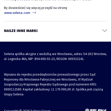
TYTAN Industry
Systemy budowlane
akryl
akryl szpachlowy
naprawa ściany
By dowiedzieć się więcej przejdź na stronę
Diizocyjaniany
www.selena.com
Farby, grunty i masy szpachlowe
REVO 360° – jak i gdzie stosować wielopozycyjną pianę montażową
Impregnaty, kity i szpachlówki do drewna
piana
piana montażowa
revo 360
Środki ochronne i czyszczące
NASZE INNE MARKI
REVO 360° – Wielopozycyjna piana montażowa z innowacyjnym
Akcesoria
aplikatorem
piana
piana montażowa
revo 360
Selena spółka akcyjna z siedzibą we Wrocławiu, adres: 54-202 Wrocław,
ul. Legnicka 48A, NIP: 894-000-55-23, REGON: 005923241.
Wpisana do rejestru przedsiębiorców prowadzonego przez Sąd
Rejonowy dla Wrocławia-Fabrycznej we Wrocławiu, VI Wydział
Gospodarczy Krajowego Rejestru Sądowego pod numerem KRS:
0000112580. Kapitał zakładowy: 11 170 000,00 zł. Spółka jest częścią
Grupy Selena.
Copyright © 2026 Selena Group