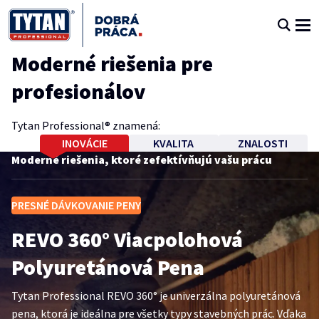
Moderné riešenia pre
profesionálov
Tytan Professional® znamená:
INOVÁCIE
KVALITA
ZNALOSTI
Moderné riešenia, ktoré zefektívňujú vašu prácu
Spoľahlivosť, najvyššia kvalita a vysoký výkon
Technická podpora a odborné poradenstvo pri
produktov
realizácii prác
PRESNÉ DÁVKOVANIE PENY
Top produkty TYTAN
REVO 360° Viacpolohová
Polyuretánová Pena
Najbližšie školenia TYTAN
Tytan Professional REVO 360° je univerzálna polyuretánová
Academy
pena, ktorá je ideálna pre všetky typy stavebných prác. Vďaka