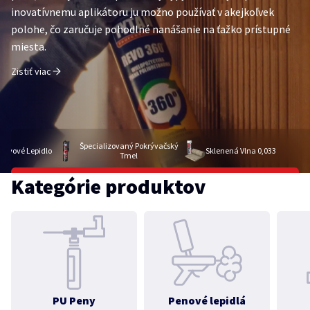
T Montážne Lepidlo
Univerzálny Akryl
inovatívnemu aplikátoru ju možno používať v akejkoľvek
polohe, čo zaručuje pohodlné nanášanie na ťažko prístupné
Momentálne nie sú k dispozícii žiadne školenia.
t
Zobraziť produkt
miesta.
Zobraziť viac školení
Zistiť viac
Špecializovaný Pokrývačský
stvové Lepidlo
Sklenená Vlna 0,033
Tmel
Kategórie produktov
PU Peny
Penové lepidlá