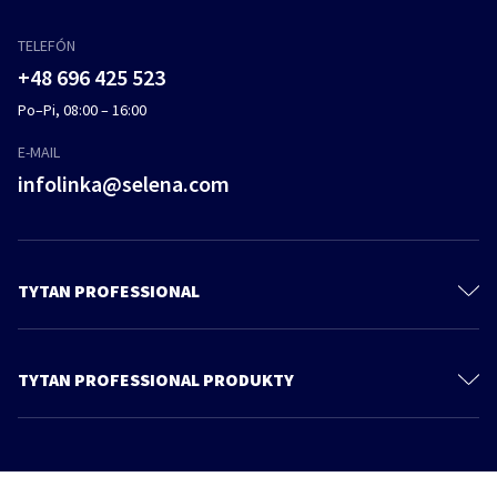
TELEFÓN
+48 696 425 523
Po–Pi, 08:00 – 16:00
E-MAIL
infolinka@selena.com
TYTAN PROFESSIONAL
Kontakt
Technická dokumentácia
TYTAN PROFESSIONAL PRODUKTY
Diizokyanáty
PU Peny
Katalóg
Penové lepidlá
O nás
Lepidlá