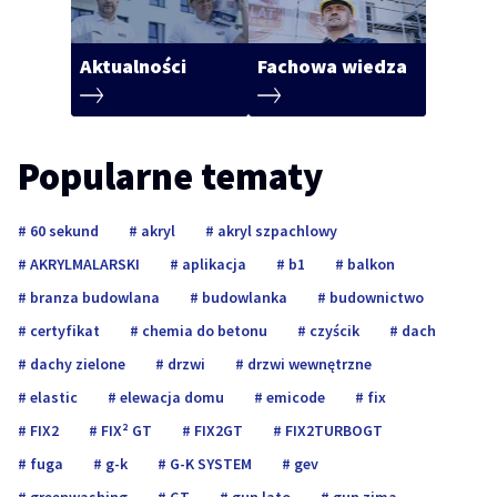
Aktualności
Fachowa wiedza
Popularne tematy
60 sekund
akryl
akryl szpachlowy
AKRYLMALARSKI
aplikacja
b1
balkon
branza budowlana
budowlanka
budownictwo
certyfikat
chemia do betonu
czyścik
dach
dachy zielone
drzwi
drzwi wewnętrzne
elastic
elewacja domu
emicode
fix
FIX2
FIX² GT
FIX2GT
FIX2TURBOGT
fuga
g-k
G-K SYSTEM
gev
greenwashing
GT
gun lato
gun zima