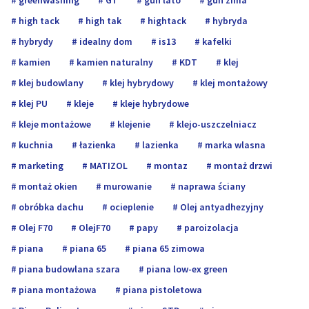
high tack
high tak
hightack
hybryda
hybrydy
idealny dom
is13
kafelki
kamien
kamien naturalny
KDT
klej
klej budowlany
klej hybrydowy
klej montażowy
klej PU
kleje
kleje hybrydowe
kleje montażowe
klejenie
klejo-uszczelniacz
kuchnia
łazienka
lazienka
marka wlasna
marketing
MATIZOL
montaz
montaż drzwi
montaż okien
murowanie
naprawa ściany
obróbka dachu
ocieplenie
Olej antyadhezyjny
Olej F70
OlejF70
papy
paroizolacja
piana
piana 65
piana 65 zimowa
piana budowlana szara
piana low-ex green
piana montażowa
piana pistoletowa