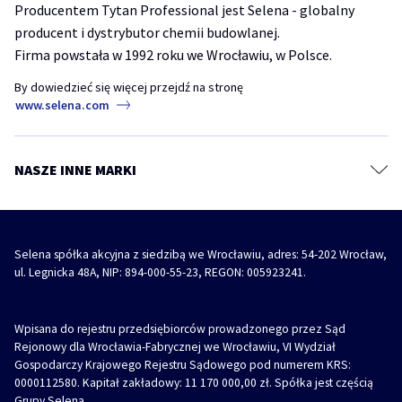
Strefa architekta
Producentem Tytan Professional jest Selena - globalny
Folie, membrany, taśmy, kleje
producent i dystrybutor chemii budowlanej.
TYTAN Academy
Pęknięcia, ubytki i szczeliny – jak prawidłowo przygotować ściany do
Kotwy chemiczne
malowania?
Firma powstała w 1992 roku we Wrocławiu, w Polsce.
TYTAN Industry
Systemy budowlane
akryl
akryl szpachlowy
naprawa ściany
By dowiedzieć się więcej przejdź na stronę
Diizocyjaniany
www.selena.com
Farby, grunty i masy szpachlowe
REVO 360° – jak i gdzie stosować wielopozycyjną pianę montażową
Impregnaty, kity i szpachlówki do drewna
piana
piana montażowa
revo 360
Środki ochronne i czyszczące
NASZE INNE MARKI
REVO 360° – Wielopozycyjna piana montażowa z innowacyjnym
Akcesoria
aplikatorem
piana
piana montażowa
revo 360
Selena spółka akcyjna z siedzibą we Wrocławiu, adres: 54-202 Wrocław,
ul. Legnicka 48A, NIP: 894-000-55-23, REGON: 005923241.
Wpisana do rejestru przedsiębiorców prowadzonego przez Sąd
Rejonowy dla Wrocławia-Fabrycznej we Wrocławiu, VI Wydział
Gospodarczy Krajowego Rejestru Sądowego pod numerem KRS:
0000112580. Kapitał zakładowy: 11 170 000,00 zł. Spółka jest częścią
Grupy Selena.