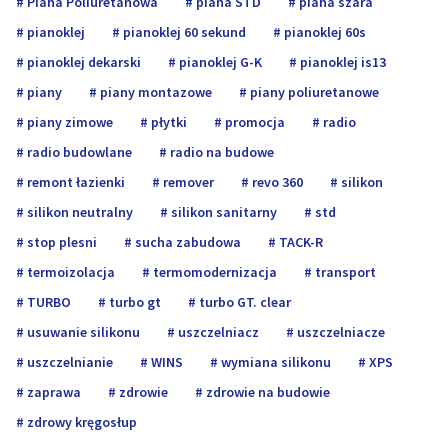
Piana Poliuretanowa
piana STD
piana szara
pianoklej
pianoklej 60 sekund
pianoklej 60s
pianoklej dekarski
pianoklej G-K
pianoklej is13
piany
piany montazowe
piany poliuretanowe
piany zimowe
płytki
promocja
radio
radio budowlane
radio na budowe
remont łazienki
remover
revo 360
silikon
silikon neutralny
silikon sanitarny
std
stop plesni
sucha zabudowa
TACK-R
termoizolacja
termomodernizacja
transport
TURBO
turbo gt
turbo GT. clear
usuwanie silikonu
uszczelniacz
uszczelniacze
uszczelnianie
WINS
wymiana silikonu
XPS
zaprawa
zdrowie
zdrowie na budowie
zdrowy kręgosłup