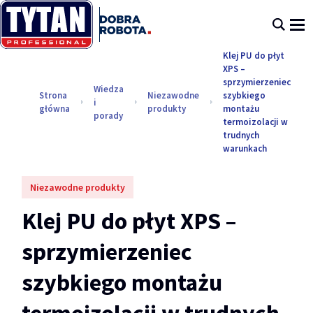
Klej PU do płyt
XPS –
sprzymierzeniec
Wiedza
Strona
Niezawodne
szybkiego
i
główna
produkty
montażu
porady
termoizolacji w
trudnych
warunkach
Niezawodne produkty
Klej PU do płyt XPS –
sprzymierzeniec
szybkiego montażu