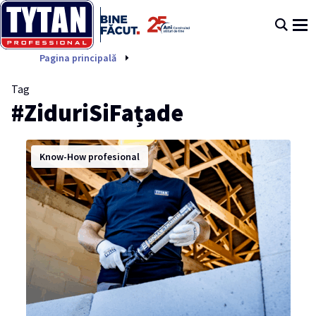
ZiduriSiFațade
Pagina principală
Tag
#ZiduriSiFațade
Know-How profesional