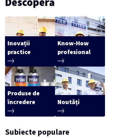
Descoperă
Inovații
Know-How
practice
profesional
Produse de
încredere
Noutăți
Subiecte populare