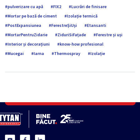
pulverizare cu apă
FIX2
Lucrări de finisare
Mortar pe bază de ciment
Izolație termică
PostExpansiunea
FerestreȘiUși
Etansanti
MortarPentruZidarie
ZiduriSiFațade
Ferestre și uși
Interior și decorațiuni
know-how profesional
Mucegai
Iarna
Thermospray
Izolație