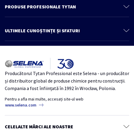
Contactează-ne
PRODUSE PROFESIONALE TYTAN
Politica de confidenţialitate
Spume poliuretanice
Produse
Spume Adezivi
ULTIMELE CUNOȘTINȚE ȘI SFATURI
Cunoștințe și sfaturi
Adezivi
Mai multe articole
Catalog
Etanşanţi
Architect zone
REVO 360° – Spumă poliuretanică multipozițională cu aplicator
Hidroizolatii
inovator
Produse pentru lemn
Producătorul Tytan Professional este Selena - un producător
THERMOSPRAY LOW-MDI – Ideal pentru proiecte mici de izolație și
Benzi
și distribuitor global de produse chimice pentru construcții.
refacerea izolației existente
Ancore Chimice
Compania a fost înființată în 1992 în Wrocław, Polonia.
Izolație
Thermospray
TytanProfessional
Accesorii
Pentru a afla mai multe, accesați site-ul web
18 mituri despre siliconi și etanșanți acrilici
www.selena.com
Tytan Industrie
Bune practici pentru utilizarea spumei poliuretanice în sezonul rece
Iarna
SpumăPoliuretanică
TytanProfessional
CELELALTE MĂRCI ALE NOASTRE