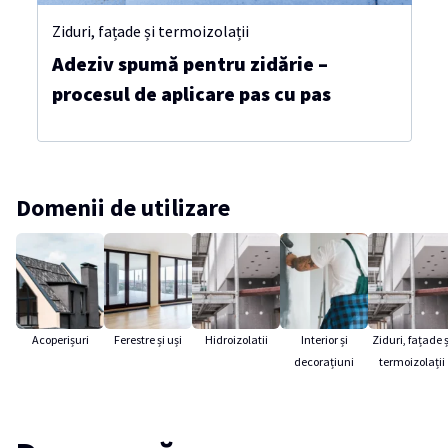
Ziduri, fațade și termoizolații
Adeziv spumă pentru zidărie –
procesul de aplicare pas cu pas
Domenii de utilizare
Acoperișuri
Ferestre și uși
Hidroizolatii
Interior și
Ziduri, fațade ș
decorațiuni
termoizolații