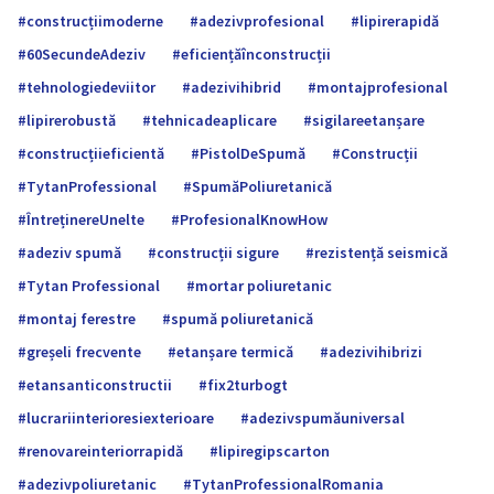
construcțiimoderne
adezivprofesional
lipirerapidă
60SecundeAdeziv
eficiențăînconstrucții
tehnologiedeviitor
adezivihibrid
montajprofesional
lipirerobustă
tehnicadeaplicare
sigilareetanșare
construcțiieficientă
PistolDeSpumă
Construcții
TytanProfessional
SpumăPoliuretanică
ÎntreținereUnelte
ProfesionalKnowHow
adeziv spumă
construcții sigure
rezistență seismică
Tytan Professional
mortar poliuretanic
montaj ferestre
spumă poliuretanică
greșeli frecvente
etanșare termică
adezivihibrizi
etansanticonstructii
fix2turbogt
lucrariinterioresiexterioare
adezivspumăuniversal
renovareinteriorrapidă
lipiregipscarton
adezivpoliuretanic
TytanProfessionalRomania