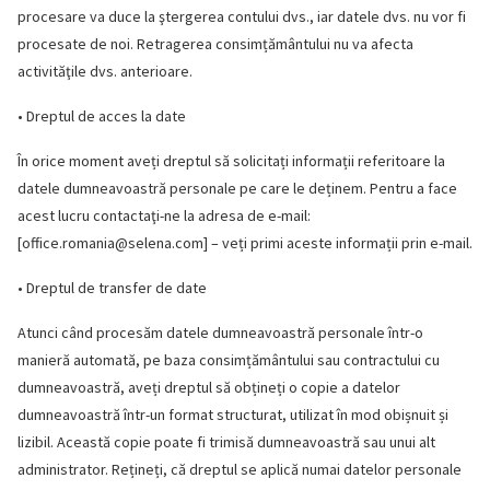
procesare va duce la ştergerea contului dvs., iar datele dvs. nu vor fi
procesate de noi. Retragerea consimțământului nu va afecta
activităţile dvs. anterioare.
• Dreptul de acces la date
În orice moment aveți dreptul să solicitați informații referitoare la
datele dumneavoastră personale pe care le deținem. Pentru a face
acest lucru contactaţi-ne la adresa de e-mail:
[
office.romania@selena.com
] – veți primi aceste informații prin e-mail.
• Dreptul de transfer de date
Atunci când procesăm datele dumneavoastră personale într-o
manieră automată, pe baza consimțământului sau contractului cu
dumneavoastră, aveți dreptul să obțineți o copie a datelor
dumneavoastră într-un format structurat, utilizat în mod obișnuit și
lizibil. Această copie poate fi trimisă dumneavoastră sau unui alt
administrator. Rețineți, că dreptul se aplică numai datelor personale