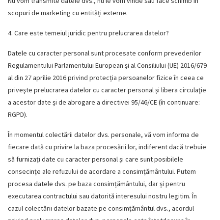
Nu vom transmite datele dvs., nu le vom vinde sau face schimb în
scopuri de marketing cu entități externe.
4. Care este temeiul juridic pentru prelucrarea datelor?
Datele cu caracter personal sunt procesate conform prevederilor
Regulamentului Parlamentului European și al Consiliului (UE) 2016/679
al din 27 aprilie 2016 privind protecția persoanelor fizice în ceea ce
priveşte prelucrarea datelor cu caracter personal și libera circulaţie
a acestor date și de abrogare a directivei 95/46/CE (în continuare:
RGPD).
În momentul colectării datelor dvs. personale, vă vom informa de
fiecare dată cu privire la baza procesării lor, indiferent dacă trebuie
să furnizați date cu caracter personal și care sunt posibilele
consecinţe ale refuzului de acordare a consimțământului. Putem
procesa datele dvs. pe baza consimțământului, dar și pentru
executarea contractului sau datorită interesului nostru legitim. În
cazul colectării datelor bazate pe consimțământul dvs., acordul