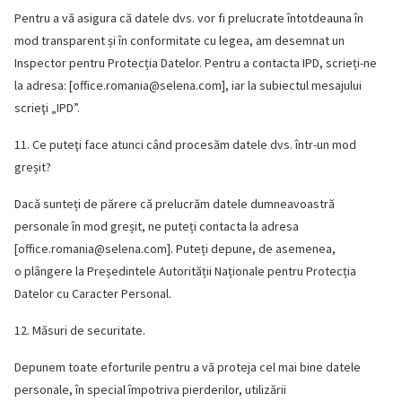
Pentru a vă asigura că datele dvs. vor fi prelucrate întotdeauna în
mod transparent și în conformitate cu legea, am desemnat un
Inspector pentru Protecția Datelor. Pentru a contacta IPD, scrieți-ne
la adresa: [
office.romania@selena.com
], iar la subiectul mesajului
scrieţi „IPD”.
11. Ce puteţi face atunci când procesăm datele dvs. într-un mod
greșit?
Dacă sunteți de părere că prelucrăm datele dumneavoastră
personale în mod greșit, ne puteți contacta la adresa
[
office.romania@selena.com
]. Puteți depune, de asemenea,
o plângere la Președintele Autorității Naționale pentru Protecția
Datelor cu Caracter Personal.
12. Măsuri de securitate.
Depunem toate eforturile pentru a vă proteja cel mai bine datele
personale, în special împotriva pierderilor, utilizării