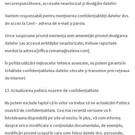
necorespunzătoare, accesului neautorizat și divulgării datelor.
Suntem responsabili pentru menținerea confidențialității datelor dvs.
de acces la Cont – adresa de e-mail și parola.
Orice suspiciune privind existența unei amenințări privind divulgarea
datelor sau accesul entităților neautorizate, trebuie raportate
imediat la adresa:[
office.romania@selena.com
].
În pofida utilizării mijloacelor tehnice avansate, nu putem garanta în
totalitate confidențialitatea datelor stocate și transmise prin rețeaua
de Internet.
13. Actualizarea politicii noastre de confidențialitate.
Nu putem exclude faptul că în viitor va trebui să ne actualizăm Politica
noastră de confidențialitate. Cea mai recentă versiune va fi
întotdeauna disponibilă pe site-ul nostru. În plus, vă vom informa
despre orice modificare a conținutului documentului, de exemplu,
modificări privind scopul în care vom folosi datele dvs. personale,