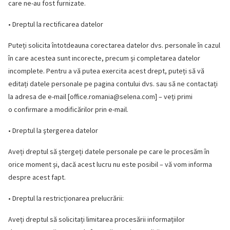
care ne-au fost furnizate.
• Dreptul la rectificarea datelor
Puteți solicita întotdeauna corectarea datelor dvs. personale în cazul
în care acestea sunt incorecte, precum și completarea datelor
incomplete. Pentru a vă putea exercita acest drept, puteți să vă
editați datele personale pe pagina contului dvs. sau să ne contactați
la adresa de e-mail [
office.romania@selena.com
] – veți primi
o confirmare a modificărilor prin e-mail.
• Dreptul la ştergerea datelor
Aveți dreptul să ștergeți datele personale pe care le procesăm în
orice moment și, dacă acest lucru nu este posibil – vă vom informa
despre acest fapt.
• Dreptul la restricționarea prelucrării:
Aveți dreptul să solicitați limitarea procesării informațiilor