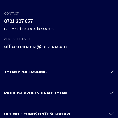
CONTACT
0721 207 657
Lun - Vineri de la 9:00 la 5:00 p.m.
ADRESA DE EMAIL
office.romania@selena.com
TYTAN PROFESSIONAL
Despre noi
Contactează-ne
PRODUSE PROFESIONALE TYTAN
Politica de confidenţialitate
Spume poliuretanice
Produse
Spume Adezivi
ULTIMELE CUNOȘTINȚE ȘI SFATURI
Cunoștințe și sfaturi