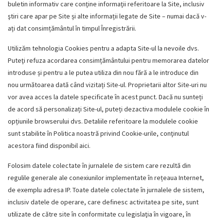
buletin informativ care conţine informaţii referitoare la Site, inclusiv
ştiri care apar pe Site și alte informații legate de Site – numai dacă v-
ați dat consimțământul în timpul Înregistrării.
Utilizăm tehnologia Cookies pentru a adapta Site-ul la nevoile dvs.
Puteţi refuza acordarea consimțământului pentru memorarea datelor
introduse și pentru a le putea utiliza din nou fără a le introduce din
nou următoarea dată când vizitați Site-ul. Proprietarii altor Site-uri nu
vor avea acces la datele specificate în acest punct. Dacă nu sunteți
de acord să personalizați Site-ul, puteți dezactiva modulele cookie în
opțiunile browserului dvs. Detaliile referitoare la modulele cookie
sunt stabilite în Politica noastră privind Cookie-urile, conţinutul
acestora fiind disponibil aici.
Folosim datele colectate în jurnalele de sistem care rezultă din
regulile generale ale conexiunilor implementate în rețeaua Internet,
de exemplu adresa IP. Toate datele colectate în jurnalele de sistem,
inclusiv datele de operare, care definesc activitatea pe site, sunt
utilizate de către site în conformitate cu legislaţia în vigoare, în