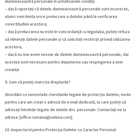
dumneavoastră personale în următoarele condiții:
– dacă raportați că datele dumneavoastră personale sunt incorecte,
atunci vom limita orice prelucrare a datelor până la verificarea
corectitudinii acestora;
– dacă prelucrarea nu este în concordanță cu legislația, puteți refuza
să eliminați datele personale și să solicitați restricții privind utilizarea
acestora,
– dacă nu mai avem nevoie de datele dumneavoastră personale, dar
acestea sunt necesare pentru depunerea sau respingerea a unei
creanțe.
9. Cum vă puteți exercita drepturile?
Abordăm cu seriozitate chestiunile legate de protecția datelor, motiv
pentru care am creat o adresă de e-mail dedicată, la care puteți să
adresați întrebări legate de datele dvs. personale. Contactați-ne la
adresa: [
office.romania@selena.com
].
10. Inspectorul pentru Protecția Datelor cu Caracter Personal: