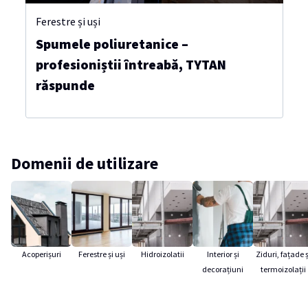
Ferestre și uși
Spumele poliuretanice –
profesioniștii întreabă, TYTAN
răspunde
Domenii de utilizare
Acoperișuri
Ferestre și uși
Hidroizolatii
Interior și
Ziduri, fațade ș
decorațiuni
termoizolații