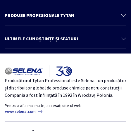
Despre noi
Contactează-ne
PRODUSE PROFESIONALE TYTAN
Politica de confidenţialitate
Spume poliuretanice
Produse
Spume Adezivi
ULTIMELE CUNOȘTINȚE ȘI SFATURI
Cunoștințe și sfaturi
Adezivi
Mai multe articole
Catalog
Etanşanţi
Architect zone
REVO 360° – Spumă poliuretanică multipozițională cu aplicator
Hidroizolatii
inovator
Produse pentru lemn
Producătorul Tytan Professional este Selena - un producător
THERMOSPRAY LOW-MDI – Ideal pentru proiecte mici de izolație și
Benzi
și distribuitor global de produse chimice pentru construcții.
refacerea izolației existente
Ancore Chimice
Compania a fost înființată în 1992 în Wrocław, Polonia.
Izolație
Thermospray
TytanProfessional
Accesorii
Pentru a afla mai multe, accesați site-ul web
18 mituri despre siliconi și etanșanți acrilici
www.selena.com
Tytan Industrie
Bune practici pentru utilizarea spumei poliuretanice în sezonul rece
Iarna
SpumăPoliuretanică
TytanProfessional