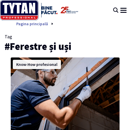
Ferestre și uși
Pagina principală
Tag
#Ferestre și uși
Know-How profesional