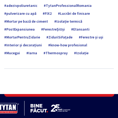
adezivpoliuretanic
TytanProfessionalRomania
pulverizare cu apă
FIX2
Lucrări de finisare
Mortar pe bază de ciment
Izolație termică
PostExpansiunea
FerestreȘiUși
Etansanti
MortarPentruZidarie
ZiduriSiFațade
Ferestre și uși
Interior și decorațiuni
know-how profesional
Mucegai
Iarna
Thermospray
Izolație