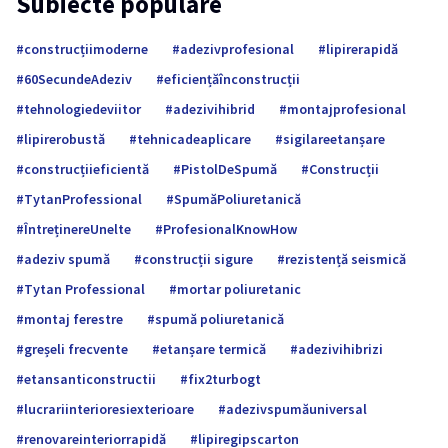
Subiecte populare
construcțiimoderne
adezivprofesional
lipirerapidă
60SecundeAdeziv
eficiențăînconstrucții
tehnologiedeviitor
adezivihibrid
montajprofesional
lipirerobustă
tehnicadeaplicare
sigilareetanșare
construcțiieficientă
PistolDeSpumă
Construcții
TytanProfessional
SpumăPoliuretanică
ÎntreținereUnelte
ProfesionalKnowHow
adeziv spumă
construcții sigure
rezistență seismică
Tytan Professional
mortar poliuretanic
montaj ferestre
spumă poliuretanică
greșeli frecvente
etanșare termică
adezivihibrizi
etansanticonstructii
fix2turbogt
lucrariinterioresiexterioare
adezivspumăuniversal
renovareinteriorrapidă
lipiregipscarton