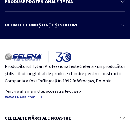
PRODUSE PROFESIONALE TYTAN
Politica de confidenţialitate
Spume poliuretanice
Produse
Spume Adezivi
ULTIMELE CUNOȘTINȚE ȘI SFATURI
Cunoștințe și sfaturi
Adezivi
Mai multe articole
Catalog
Etanşanţi
Architect zone
REVO 360° – Spumă poliuretanică multipozițională cu aplicator
Hidroizolatii
inovator
Produse pentru lemn
Producătorul Tytan Professional este Selena - un producător
THERMOSPRAY LOW-MDI – Ideal pentru proiecte mici de izolație și
Benzi
și distribuitor global de produse chimice pentru construcții.
refacerea izolației existente
Ancore Chimice
Compania a fost înființată în 1992 în Wrocław, Polonia.
Izolație
Thermospray
TytanProfessional
Accesorii
Pentru a afla mai multe, accesați site-ul web
18 mituri despre siliconi și etanșanți acrilici
www.selena.com
Tytan Industrie
Bune practici pentru utilizarea spumei poliuretanice în sezonul rece
Iarna
SpumăPoliuretanică
TytanProfessional
CELELALTE MĂRCI ALE NOASTRE