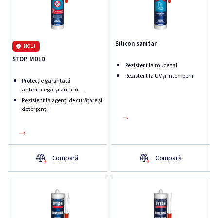
Silicon sanitar
NOU!
STOP MOLD
Rezistent la mucegai
Rezistent la UV şi intemperii
Protecție garantată
antimucegai și anticiu...
Rezistent la agenți de curățare și
detergenți
Compară
Compară