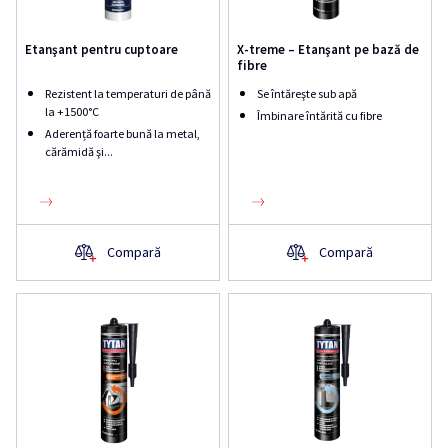
Etanşant pentru cuptoare
X-treme – Etanşant pe bază de
fibre
Rezistent la temperaturi de până
Se întăreşte sub apă
la +1500°C
Îmbinare întărită cu fibre
Aderență foarte bună la metal,
cărămidă şi...
Compară
Compară