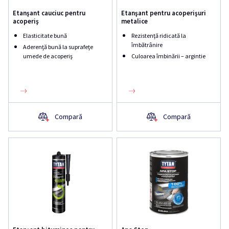
Etanşant cauciuc pentru
Etanşant pentru acoperişuri
acoperiş
metalice
Elasticitate bună
Rezistenţă ridicată la
îmbătrânire
Aderenţă bună la suprafeţe
umede de acoperiş
Culoarea îmbinării – argintie
Compară
Compară