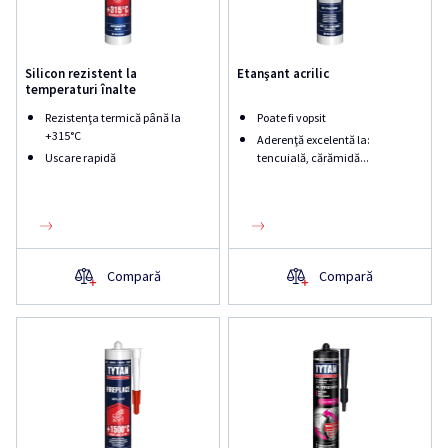
Silicon rezistent la
Etanşant acrilic
temperaturi înalte
Rezistenţa termică până la
Poate fi vopsit
+315°C
Aderenţă excelentă la:
Uscare rapidă
tencuială, cărămidă...
Compară
Compară