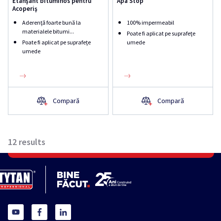
Etanşant bituminos pentru
Apa Stop
Acoperiş
Aderenţă foarte bună la
100% impermeabil
materialele bitumi...
Poate fi aplicat pe suprafeţe
Poate fi aplicat pe suprafeţe
umede
umede
Compară
Compară
12
results