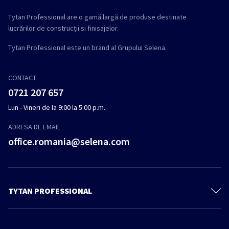
Tytan Professional are o gamă largă de produse destinate
lucrărilor de construcții si finisajelor.
Tytan Professional este un brand al Grupului Selena.
CONTACT
0721 207 657
Lun - Vineri de la 9:00 la 5:00 p.m.
ADRESA DE EMAIL
office.romania@selena.com
TYTAN PROFESSIONAL
Despre noi
Contactează-ne