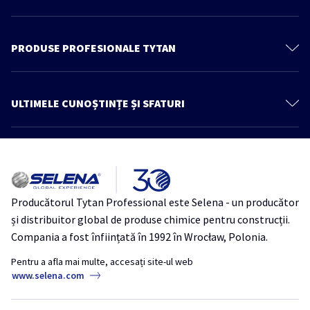
Despre noi
Contactează-ne
PRODUSE PROFESIONALE TYTAN
Politica de confidenţialitate
Spume poliuretanice
Produse
Spume Adezivi
ULTIMELE CUNOȘTINȚE ȘI SFATURI
Cunoștințe și sfaturi
Adezivi
Mai multe articole
Catalog
Etanşanţi
Architect zone
REVO 360° – Spumă poliuretanică multipozițională cu aplicator
Hidroizolatii
inovator
Produse pentru lemn
Producătorul Tytan Professional este Selena - un producător
THERMOSPRAY LOW-MDI – Ideal pentru proiecte mici de izolație și
Benzi
și distribuitor global de produse chimice pentru construcții.
refacerea izolației existente
Ancore Chimice
Compania a fost înființată în 1992 în Wrocław, Polonia.
Izolație
Thermospray
TytanProfessional
Accesorii
Pentru a afla mai multe, accesați site-ul web
18 mituri despre siliconi și etanșanți acrilici
www.selena.com
Tytan Industrie
Bune practici pentru utilizarea spumei poliuretanice în sezonul rece