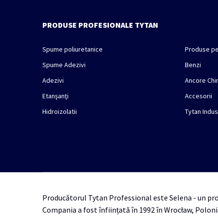
PRODUSE PROFESIONALE TYTAN
Spume poliuretanice
Produse pe
Spume Adezivi
Benzi
Adezivi
Ancore Chi
Etanşanţi
Accesorii
Hidroizolatii
Tytan Indus
Producătorul Tytan Professional este Selena - un prod
Compania a fost înființată în 1992 în Wrocław, Poloni