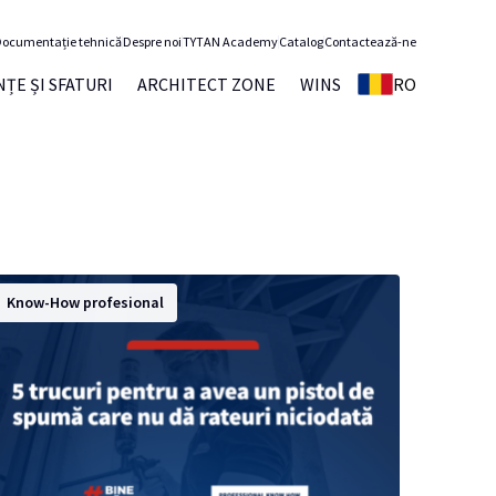
ocumentație tehnică
Despre noi
TYTAN Academy
Catalog
Contactează-ne
ȚE ȘI SFATURI
ARCHITECT ZONE
WINS
RO
Know-How profesional