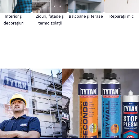
Interior și
Ziduri, fațade și
Balcoane și terase
Reparații mici
decorațiuni
termoizolații