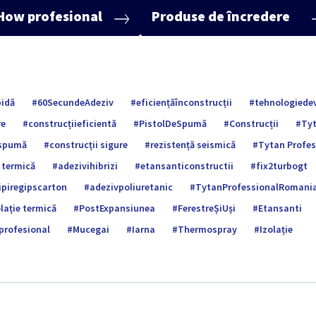
ow profesional
Produse de încredere
pidă
60SecundeAdeziv
eficiențăînconstrucții
tehnologiedev
re
construcțiieficientă
PistolDeSpumă
Construcții
Tyt
 spumă
construcții sigure
rezistență seismică
Tytan Profes
 termică
adezivihibrizi
etansanticonstructii
fix2turbogt
lipiregipscarton
adezivpoliuretanic
TytanProfessionalRomani
olație termică
PostExpansiunea
FerestreȘiUși
Etansanti
profesional
Mucegai
Iarna
Thermospray
Izolație