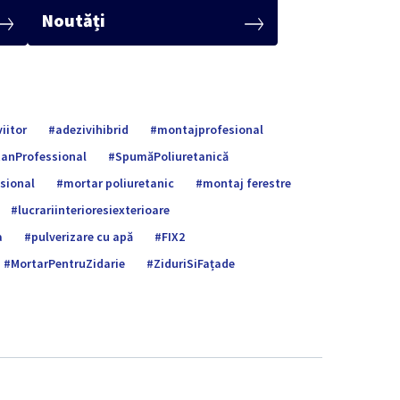
Noutăți
iitor
adezivihibrid
montajprofesional
anProfessional
SpumăPoliuretanică
sional
mortar poliuretanic
montaj ferestre
lucrariinterioresiexterioare
a
pulverizare cu apă
FIX2
MortarPentruZidarie
ZiduriSiFațade