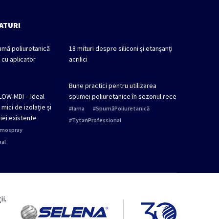
FATURI
mă poliuretanică
18 mituri despre siliconi și etanșanți
 cu aplicator
acrilici
Bune practici pentru utilizarea
OW-MDI – Ideal
spumei poliuretanice în sezonul rece
mici de izolație și
Iarna
SpumăPoliuretanică
iei existente
TytanProfessional
mospray
al
i.