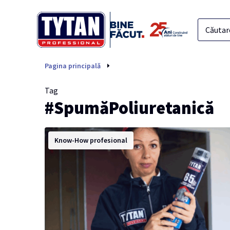
SpumăPoliuretanică
Pagina principală
Tag
#SpumăPoliuretanică
Know-How profesional