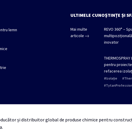
ULTIMELE CUNOȘTINȚE ȘI S
Mai multe
REVO 360° – Spu
ntru lemn
articole
multipozițională
inovator
mice
THERMOSPRAY L
pentru proiecte 
trie
refacerea izolaț
Izolație
Ther
TytanProfession
ucător și distribuitor global de produse chimice pentru construcți
a.