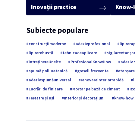
Inovații practice
Know-H
Subiecte populare
construcțiimoderne
adezivprofesional
lipirera
lipirerobustă
tehnicadeaplicare
sigilareetanșa
ÎntreținereUnelte
ProfesionalKnowHow
adeziv
spumă poliuretanică
greșeli frecvente
etanșare
adezivspumăuniversal
renovareinteriorrapidă
Lucrări de finisare
Mortar pe bază de ciment
Iz
Ferestre și uși
Interior și decorațiuni
know-how 