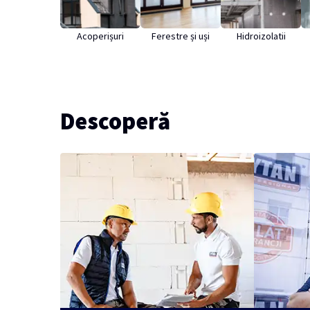
Acoperișuri
Ferestre și uși
Hidroizolatii
Descoperă