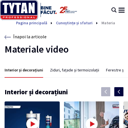
Pagina principală
Cunoștințe și sfaturi
Materiale vide
Înapoi la articole
Materiale video
Interior și decorațiuni
Ziduri, fațade și termoizolații
Ferestre și u
Interior și decorațiuni