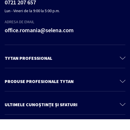
0721 207 657
Lun - Vineri de la 9:00 la 5:00 p.m.
ADRESA DE EMAIL
office.romania@selena.com
TYTAN PROFESSIONAL
Despre noi
Contactează-ne
PRODUSE PROFESIONALE TYTAN
Politica de confidenţialitate
Spume poliuretanice
Produse
Spume Adezivi
ULTIMELE CUNOȘTINȚE ȘI SFATURI
Cunoștințe și sfaturi
Adezivi
Mai multe articole
Catalog
Etanşanţi
Architect zone
REVO 360° – Spumă poliuretanică multipozițională cu aplicator