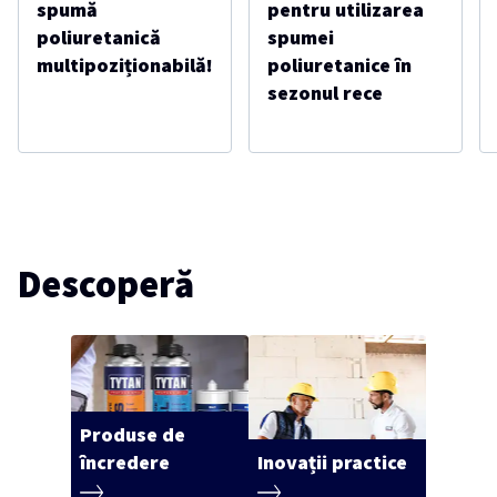
spumă
pentru utilizarea
poliuretanică
spumei
multipoziționabilă!
poliuretanice în
sezonul rece
Descoperă
Produse de
încredere
Inovații practice