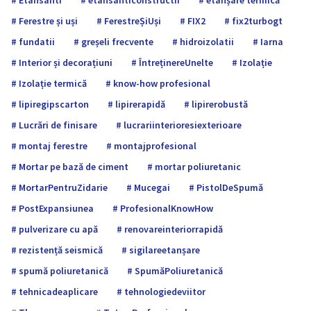
Etansanti
etansanticonstructii
etanșare termică
Ferestre și uși
FerestreȘiUși
FIX2
fix2turbogt
fundatii
greșeli frecvente
hidroizolatii
Iarna
Interior și decorațiuni
ÎntreținereUnelte
Izolație
Izolație termică
know-how profesional
lipiregipscarton
lipirerapidă
lipirerobustă
Lucrări de finisare
lucrariinterioresiexterioare
montaj ferestre
montajprofesional
Mortar pe bază de ciment
mortar poliuretanic
MortarPentruZidarie
Mucegai
PistolDeSpumă
PostExpansiunea
ProfesionalKnowHow
pulverizare cu apă
renovareinteriorrapidă
rezistență seismică
sigilareetanșare
spumă poliuretanică
SpumăPoliuretanică
tehnicadeaplicare
tehnologiedeviitor