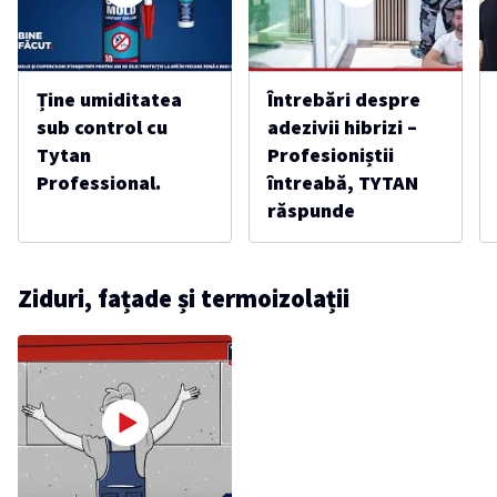
Ține umiditatea
Întrebări despre
sub control cu
adezivii hibrizi –
Tytan
Profesioniștii
Professional.
întreabă, TYTAN
răspunde
Ziduri, fațade și termoizolații