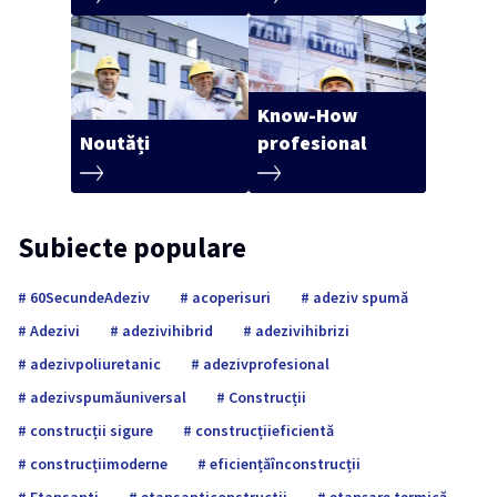
Know-How
Noutăți
profesional
Subiecte populare
60SecundeAdeziv
acoperisuri
adeziv spumă
Adezivi
adezivihibrid
adezivihibrizi
adezivpoliuretanic
adezivprofesional
adezivspumăuniversal
Construcții
construcții sigure
construcțiieficientă
construcțiimoderne
eficiențăînconstrucții