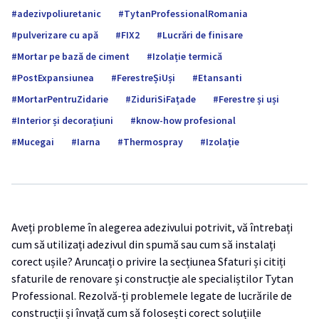
adezivpoliuretanic
TytanProfessionalRomania
pulverizare cu apă
FIX2
Lucrări de finisare
Mortar pe bază de ciment
Izolație termică
PostExpansiunea
FerestreȘiUși
Etansanti
MortarPentruZidarie
ZiduriSiFațade
Ferestre și uși
Interior și decorațiuni
know-how profesional
Mucegai
Iarna
Thermospray
Izolație
Aveți probleme în alegerea adezivului potrivit, vă întrebați
cum să utilizați adezivul din spumă sau cum să instalați
corect ușile? Aruncați o privire la secțiunea Sfaturi și citiți
sfaturile de renovare și construcție ale specialiștilor Tytan
Professional. Rezolvă-ți problemele legate de lucrările de
construcții și învață cum să folosești corect soluțiile