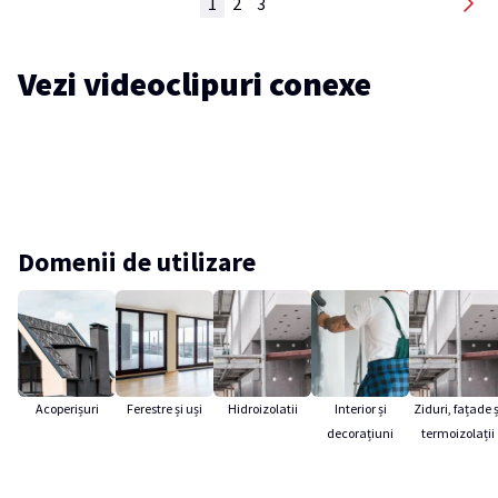
1
2
3
Vezi videoclipuri conexe
Domenii de utilizare
Acoperișuri
Ferestre și uși
Hidroizolatii
Interior și
Ziduri, fațade ș
decorațiuni
termoizolații