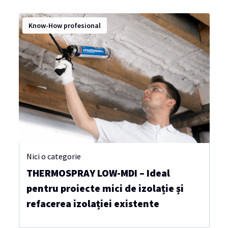
Know-How profesional
Nici o categorie
THERMOSPRAY LOW-MDI – Ideal
pentru proiecte mici de izolație și
refacerea izolației existente