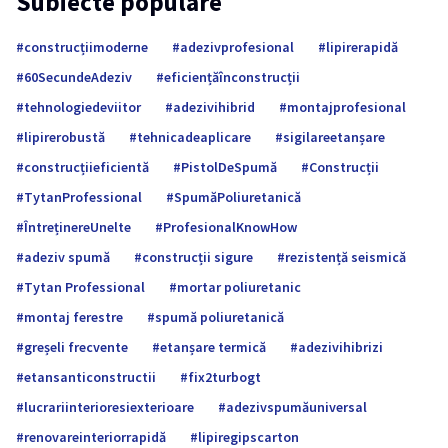
Subiecte populare
construcțiimoderne
adezivprofesional
lipirerapidă
60SecundeAdeziv
eficiențăînconstrucții
tehnologiedeviitor
adezivihibrid
montajprofesional
lipirerobustă
tehnicadeaplicare
sigilareetanșare
construcțiieficientă
PistolDeSpumă
Construcții
TytanProfessional
SpumăPoliuretanică
ÎntreținereUnelte
ProfesionalKnowHow
adeziv spumă
construcții sigure
rezistență seismică
Tytan Professional
mortar poliuretanic
montaj ferestre
spumă poliuretanică
greșeli frecvente
etanșare termică
adezivihibrizi
etansanticonstructii
fix2turbogt
lucrariinterioresiexterioare
adezivspumăuniversal
renovareinteriorrapidă
lipiregipscarton