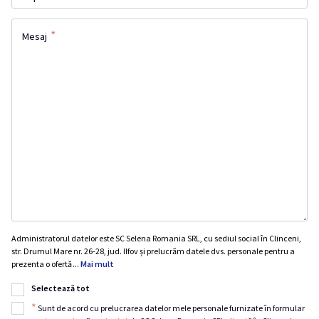
*
Mesaj
Administratorul datelor este SC Selena Romania SRL, cu sediul social în Clinceni,
str. Drumul Mare nr. 26-28, jud. Ilfov și prelucrăm datele dvs. personale pentru a
prezenta o ofertă
...
Mai mult
Selectează tot
*
Sunt de acord cu prelucrarea datelor mele personale furnizate în formular