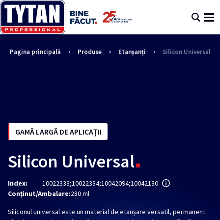
Pagina principală
Produse
Etanşanţi
Silicon Universal
GAMĂ LARGĂ DE APLICAŢII
Silicon Universal
Index:
10022333;10022334;10042094;10042130
Conţinut/Ambalare:
280 ml
Siliconul universal este un material de etanșare versatil, permanent