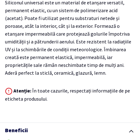
Siliconul universal este un material de etanșare versatil,
permanent elastic, cu un sistem de polimerizare acid
(acetat). Poate fi utilizat pentru substraturi netede și
poroase, atât la interior, cât și la exterior. Formează o
etanșare impermeabilă care protejează golurile împotriva
umidității și a pătrunderii aerului. Este rezistent la radiațiile
UV și la schimbările de condiții meteorologice. Îmbinarea
creată este permanent elastică, impermeabilă, iar
proprietățile sale rămân neschimbate timp de mulți ani.
Aderă perfect la sticlă, ceramică, glazură, lemn.
Atenție:
În toate cazurile, respectați informațiile de pe
eticheta produsului.
Beneficii