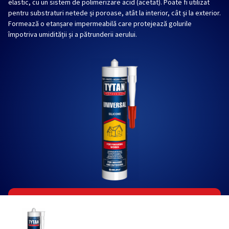
elastic, cu un sistem de polimerizare acid (acetat). Poate fi utilizat
pentru substraturi netede și poroase, atât la interior, cât și la exterior.
Formează o etanșare impermeabilă care protejează golurile
împotriva umidității și a pătrunderii aerului.