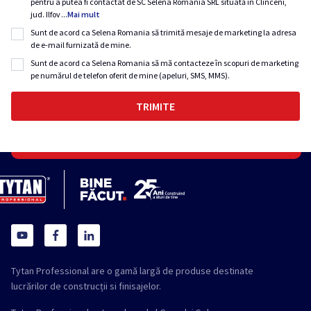
pentru a putea fi contactat de SC Selena Romania SRL situată în Clinceni,
jud. Ilfov
...
Mai mult
Sunt de acord ca Selena Romania să trimită mesaje de marketing la adresa
de e-mail furnizată de mine.
Sunt de acord ca Selena Romania să mă contacteze în scopuri de marketing
pe numărul de telefon oferit de mine (apeluri, SMS, MMS).
Tytan Professional are o gamă largă de produse destinate
lucrărilor de construcții si finisajelor.