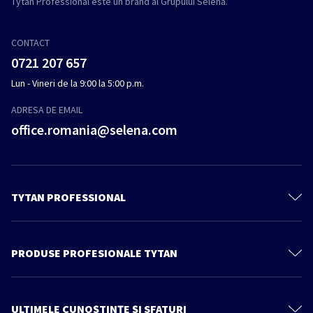
Tytan Professional este un brand al Grupului Selena.
CONTACT
0721 207 657
Lun - Vineri de la 9:00 la 5:00 p.m.
ADRESA DE EMAIL
office.romania@selena.com
TYTAN PROFESSIONAL
Despre noi
Contactează-ne
PRODUSE PROFESIONALE TYTAN
Politica de confidenţialitate
Spume poliuretanice
Produse
Spume Adezivi
ULTIMELE CUNOȘTINȚE ȘI SFATURI