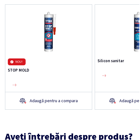
Silicon sanitar
NOU!
STOP MOLD
Adaugă pentru a compara
Adaugă pe
Aveți întrebări despre produs?