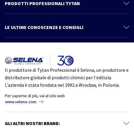
Contattaci
PRODOTTI PROFESSIONALI TYTAN
Privacy Policy
Schiume Poliuretaniche
Documentazione Tecnica
Sistema Cartongesso
LE ULTIME CONOSCENZE E CONSIGLI
Prodotti
Sigillanti
Più articoli
Catalogo
Linea Power Fix
Consigli ed informazioni
Tutto quello che devi sapere su Thermospray. Scopri un nuovo modo
Schiume Adesive
di isolare
Impermeabilizzanti
isolamento
isolamento acustico
isolamento termico
schiuma
Il produttore di Tytan Professional è Selena, un produttore e
poliuretanica
TytanProfessional
Accessori
distributore globale di prodotti chimici per l'edilizia.
Ancoranti Chimici
L'azienda è stata fondata nel 1992 a Wrocław, in Polonia.
Schiume Poliuretaniche per Tetti: Guida Completa alla Scelta e
all’Applicazione
Ms Pro One
Per saperne di più, vai al sito web
coperture
schiuma
schiuma poliuretanica
tetti
www.selena.com
Adesivi
TytanProfessional
Siliconi Neutri
Perché il colore non è un dettaglio – La bellezza del legno senza
Siliconi Acetici
GLI ALTRI NOSTRI BRAND:
interruzioni
Sigillanti Speciali
Know-how professionale
silicone
silicone serramenti