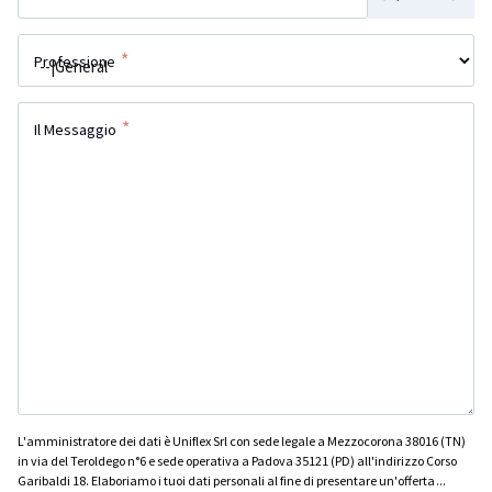
*
Professione
*
Il Messaggio
L'amministratore dei dati è Uniflex Srl con sede legale a Mezzocorona 38016 (TN)
in via del Teroldego n°6 e sede operativa a Padova 35121 (PD) all'indirizzo Corso
Garibaldi 18. Elaboriamo i tuoi dati personali al fine di presentare un'offerta
...