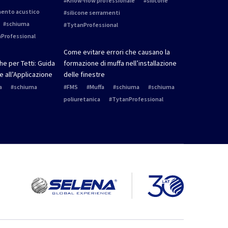
Know-how professionale
silicone
mento acustico
silicone serramenti
schiuma
TytanProfessional
Professional
Come evitare errori che causano la
e per Tetti: Guida
formazione di muffa nell’installazione
e all’Applicazione
delle finestre
a
schiuma
FMS
Muffa
schiuma
schiuma
poliuretanica
TytanProfessional