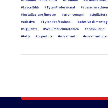
schiuma poliuretanica
schiuma
schiuma adesi
LavoriEdili
TytanProfessional
adesivi in schiu
installazione finestre
errori comuni
sigillatura
adesivo
Tytan Professional
adesivo di montag
sigillante
SchiumaPoliuretanica
adesiviibridi
tetti
coperture
isolamento
isolamento te