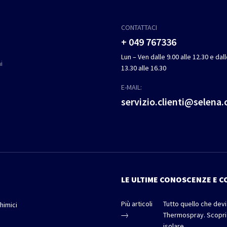
CONTATTACI
+ 049 767336
Lun – Ven dalle 9.00 alle 12.30 e dal
i
13.30 alle 16.30
E-MAIL:
servizio.clienti@selena
LE ULTIME CONOSCENZE E C
Più articoli
Tutto quello che dev
himici
Thermospray. Scopri
e
isolare