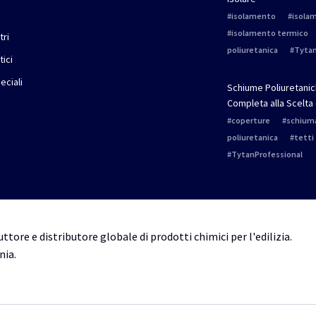
isolamento
isola
isolamento termico
tri
poliuretanica
Tytan
tici
peciali
Schiume Poliuretanich
Completa alla Scelta 
coperture
schium
poliuretanica
tetti
TytanProfessional
ttore e distributore globale di prodotti chimici per l'edilizia.
nia.