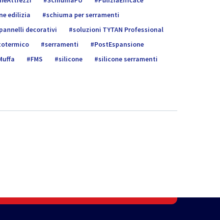
neAttrezzi
SchiumaPU
PuliziaEfficace
e edilizia
schiuma per serramenti
pannelli decorativi
soluzioni TYTAN Professional
totermico
serramenti
PostEspansione
Muffa
FMS
silicone
silicone serramenti