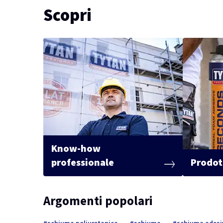
Scopri
Know-how
professionale
Prodott
Argomenti popolari