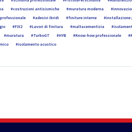
va
schiuma professionale
PistolaPerSchiuma
Manutenzio
ma
costruzioni antisismiche
muratura moderna
innovazion
 professionale
adesivi ibridi
finiture interne
installazione 
gio
FIX2
Lavori di finitura
maltacementizia
isolamen
muratura
TurboGT
HYB
Know-how professionale
rmico
isolamento acustico