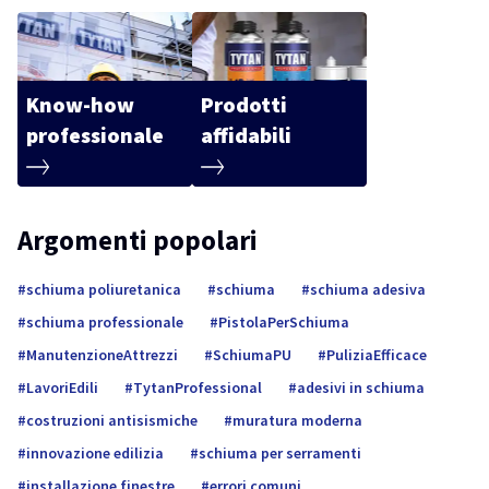
Know-how
Prodotti
professionale
affidabili
Argomenti popolari
schiuma poliuretanica
schiuma
schiuma adesiva
schiuma professionale
PistolaPerSchiuma
ManutenzioneAttrezzi
SchiumaPU
PuliziaEfficace
LavoriEdili
TytanProfessional
adesivi in schiuma
costruzioni antisismiche
muratura moderna
innovazione edilizia
schiuma per serramenti
installazione finestre
errori comuni