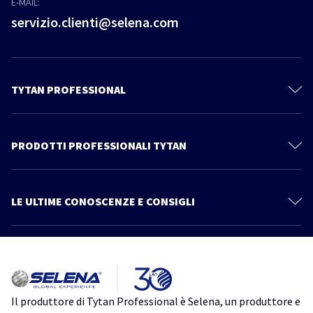
E-MAIL:
servizio.clienti@selena.com
TYTAN PROFESSIONAL
Il mondo Tytan
Contattaci
PRODOTTI PROFESSIONALI TYTAN
Privacy Policy
Schiume Poliuretaniche
Documentazione Tecnica
Sistema Cartongesso
LE ULTIME CONOSCENZE E CONSIGLI
Prodotti
Sigillanti
Più articoli
Catalogo
Linea Power Fix
Consigli ed informazioni
Tutto quello che devi sapere su Thermospray. Scopri un nuovo modo
Schiume Adesive
di isolare
Impermeabilizzanti
isolamento
isolamento acustico
isolamento termico
schiuma
Il produttore di Tytan Professional è Selena, un produttore e
poliuretanica
TytanProfessional
Accessori