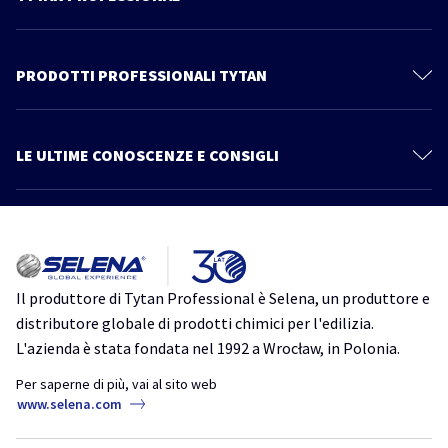
Il mondo Tytan
Contattaci
PRODOTTI PROFESSIONALI TYTAN
Privacy Policy
Schiume Poliuretaniche
Documentazione Tecnica
Sistema Cartongesso
LE ULTIME CONOSCENZE E CONSIGLI
Prodotti
Sigillanti
Più articoli
Catalogo
Linea Power Fix
Consigli ed informazioni
Tutto quello che devi sapere su Thermospray. Scopri un nuovo modo
Schiume Adesive
di isolare
Impermeabilizzanti
isolamento
isolamento acustico
isolamento termico
schiuma
Il produttore di Tytan Professional è Selena, un produttore e
poliuretanica
TytanProfessional
Accessori
distributore globale di prodotti chimici per l'edilizia.
Ancoranti Chimici
L'azienda è stata fondata nel 1992 a Wrocław, in Polonia.
Schiume Poliuretaniche per Tetti: Guida Completa alla Scelta e
all’Applicazione
Ms Pro One
Per saperne di più, vai al sito web
coperture
schiuma
schiuma poliuretanica
tetti
www.selena.com
Adesivi
TytanProfessional
Siliconi Neutri