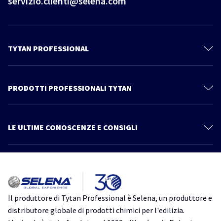
servizio.clienti@selena.com
TYTAN PROFESSIONAL
Il mondo Tytan
Contattaci
PRODOTTI PROFESSIONALI TYTAN
Privacy Policy
Schiume Poliuretaniche
Documentazione Tecnica
Sistema Cartongesso
LE ULTIME CONOSCENZE E CONSIGLI
Prodotti
Sigillanti
Più articoli
Catalogo
Linea Power Fix
Consigli ed informazioni
Tutto quello che devi sapere su Thermospray. Scopri un nuovo modo
Schiume Adesive
di isolare
Impermeabilizzanti
isolamento
isolamento acustico
isolamento termico
schiuma
Il produttore di Tytan Professional è Selena, un produttore e
poliuretanica
TytanProfessional
Accessori
distributore globale di prodotti chimici per l'edilizia.
Ancoranti Chimici