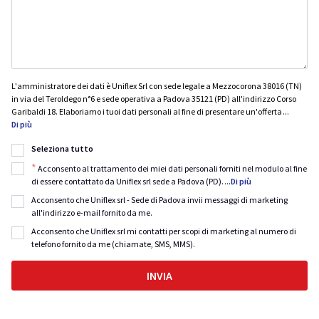
L'amministratore dei dati è Uniflex Srl con sede legale a Mezzocorona 38016 (TN)
in via del Teroldego n°6 e sede operativa a Padova 35121 (PD) all'indirizzo Corso
Garibaldi 18. Elaboriamo i tuoi dati personali al fine di presentare un'offerta
...
Di più
Seleziona tutto
*
Acconsento al trattamento dei miei dati personali forniti nel modulo al fine
di essere contattato da Uniflex srl sede a Padova (PD).
...
Di più
Acconsento che Uniflex srl - Sede di Padova invii messaggi di marketing
all'indirizzo e-mail fornito da me.
Acconsento che Uniflex srl mi contatti per scopi di marketing al numero di
telefono fornito da me (chiamate, SMS, MMS).