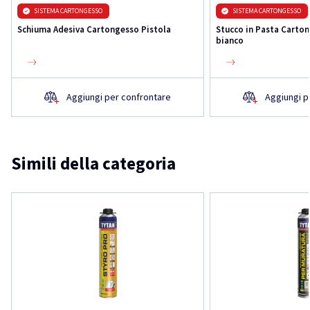
SISTEMA CARTONGESSO
SISTEMA CARTONGESSO
Schiuma Adesiva Cartongesso Pistola
Stucco in Pasta Carton
bianco
Aggiungi per confrontare
Aggiungi p
Simili della categoria