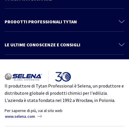
Il mondo Tytan
Contattaci
PRODOTTI PROFESSIONALI TYTAN
Privacy Policy
Schiume Poliuretaniche
Documentazione Tecnica
Sistema Cartongesso
LE ULTIME CONOSCENZE E CONSIGLI
Prodotti
Sigillanti
Più articoli
Catalogo
Linea Power Fix
Consigli ed informazioni
Tutto quello che devi sapere su Thermospray. Scopri un nuovo modo
Schiume Adesive
di isolare
Impermeabilizzanti
isolamento
isolamento acustico
isolamento termico
schiuma
Il produttore di Tytan Professional è Selena, un produttore e
poliuretanica
TytanProfessional
Accessori
distributore globale di prodotti chimici per l'edilizia.
Ancoranti Chimici
L'azienda è stata fondata nel 1992 a Wrocław, in Polonia.
Schiume Poliuretaniche per Tetti: Guida Completa alla Scelta e
all’Applicazione
Ms Pro One
Per saperne di più, vai al sito web
coperture
schiuma
schiuma poliuretanica
tetti
www.selena.com
Adesivi
TytanProfessional
Siliconi Neutri