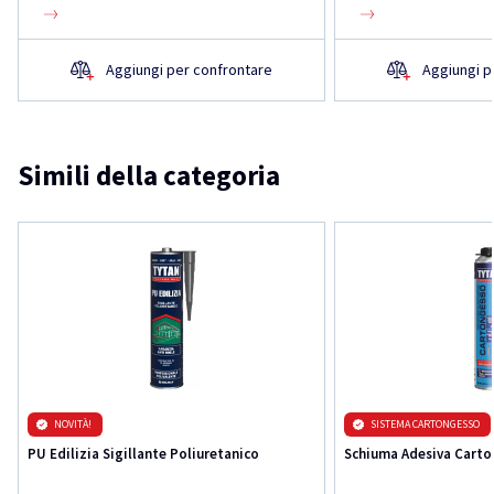
Aggiungi per confrontare
Aggiungi p
Simili della categoria
NOVITÀ!
SISTEMA CARTONGESSO
PU Edilizia Sigillante Poliuretanico
Schiuma Adesiva Carto