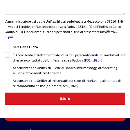
L'amministratore dei dati è Uniflex Srl con sede legale a Mezzocorona 38016 (TN)
in via del Teroldego n°6 e sede operativa a Padova 35121 (PD) all'indirizzo Corso
Garibaldi 18. Elaboriamo i tuoi dati personali al fine di presentare un'offerta
...
Di più
Seleziona tutto
*
Acconsento al trattamento dei miei dati personali forniti nel modulo al fine
di essere contattato da Uniflex srl sede a Padova (PD).
...
Di più
Acconsento che Uniflex srl - Sede di Padova invii messaggi di marketing
all'indirizzo e-mail fornito da me.
Acconsento che Uniflex srl mi contatti per scopi di marketing al numero di
telefono fornito da me (chiamate, SMS, MMS).