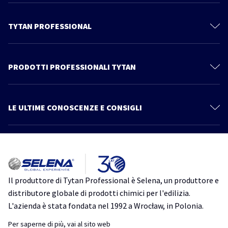
TYTAN PROFESSIONAL
Il mondo Tytan
Contattaci
PRODOTTI PROFESSIONALI TYTAN
Privacy Policy
Schiume Poliuretaniche
Documentazione Tecnica
Sistema Cartongesso
LE ULTIME CONOSCENZE E CONSIGLI
Prodotti
Sigillanti
Più articoli
Catalogo
Linea Power Fix
Consigli ed informazioni
Tutto quello che devi sapere su Thermospray. Scopri un nuovo modo
Schiume Adesive
di isolare
Impermeabilizzanti
isolamento
isolamento acustico
isolamento termico
schiuma
Il produttore di Tytan Professional è Selena, un produttore e
poliuretanica
TytanProfessional
Accessori
distributore globale di prodotti chimici per l'edilizia.
Ancoranti Chimici
L'azienda è stata fondata nel 1992 a Wrocław, in Polonia.
Schiume Poliuretaniche per Tetti: Guida Completa alla Scelta e
all’Applicazione
Ms Pro One
Per saperne di più, vai al sito web