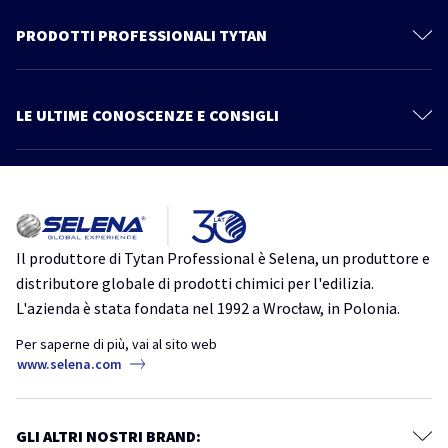
Contattaci
PRODOTTI PROFESSIONALI TYTAN
Privacy Policy
Schiume Poliuretaniche
Documentazione Tecnica
Sistema Cartongesso
LE ULTIME CONOSCENZE E CONSIGLI
Prodotti
Sigillanti
Più articoli
Catalogo
Linea Power Fix
Consigli ed informazioni
Tutto quello che devi sapere su Thermospray. Scopri un nuovo modo
Schiume Adesive
di isolare
Impermeabilizzanti
isolamento
isolamento acustico
isolamento termico
schiuma
Il produttore di Tytan Professional è Selena, un produttore e
poliuretanica
TytanProfessional
Accessori
distributore globale di prodotti chimici per l'edilizia.
Ancoranti Chimici
L'azienda è stata fondata nel 1992 a Wrocław, in Polonia.
Schiume Poliuretaniche per Tetti: Guida Completa alla Scelta e
all’Applicazione
Ms Pro One
Per saperne di più, vai al sito web
coperture
schiuma
schiuma poliuretanica
tetti
www.selena.com
Adesivi
TytanProfessional
Siliconi Neutri
Perché il colore non è un dettaglio – La bellezza del legno senza
Siliconi Acetici
GLI ALTRI NOSTRI BRAND:
interruzioni