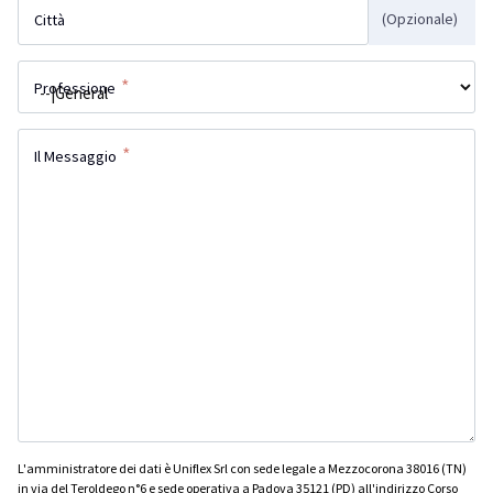
(Opzionale)
Città
*
Professione
*
Il Messaggio
L'amministratore dei dati è Uniflex Srl con sede legale a Mezzocorona 38016 (TN)
in via del Teroldego n°6 e sede operativa a Padova 35121 (PD) all'indirizzo Corso