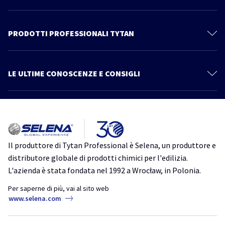
Il mondo Tytan
Contattaci
PRODOTTI PROFESSIONALI TYTAN
Privacy Policy
Schiume Poliuretaniche
Documentazione Tecnica
Sistema Cartongesso
LE ULTIME CONOSCENZE E CONSIGLI
Prodotti
Sigillanti
Più articoli
Catalogo
Linea Power Fix
Consigli ed informazioni
Tutto quello che devi sapere su Thermospray. Scopri un nuovo modo
Schiume Adesive
di isolare
Impermeabilizzanti
isolamento
isolamento acustico
isolamento termico
schiuma
Il produttore di Tytan Professional è Selena, un produttore e
poliuretanica
TytanProfessional
Accessori
distributore globale di prodotti chimici per l'edilizia.
Ancoranti Chimici
L'azienda è stata fondata nel 1992 a Wrocław, in Polonia.
Schiume Poliuretaniche per Tetti: Guida Completa alla Scelta e
all’Applicazione
Ms Pro One
Per saperne di più, vai al sito web
coperture
schiuma
schiuma poliuretanica
tetti
www.selena.com
Adesivi
TytanProfessional
Siliconi Neutri