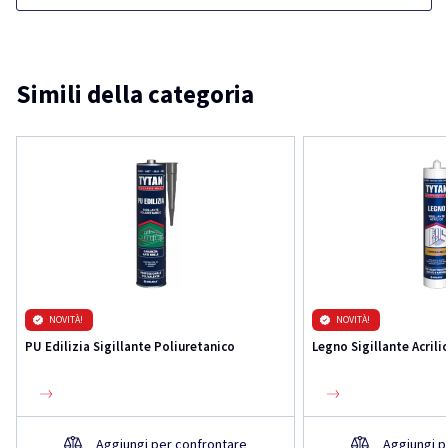
Simili della categoria
NOVITÀ!
NOVITÀ!
PU Edilizia Sigillante Poliuretanico
Legno Sigillante Acrili
Aggiungi per confrontare
Aggiungi p