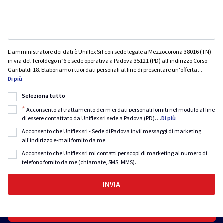
L'amministratore dei dati è Uniflex Srl con sede legale a Mezzocorona 38016 (TN)
in via del Teroldego n°6 e sede operativa a Padova 35121 (PD) all'indirizzo Corso
Garibaldi 18. Elaboriamo i tuoi dati personali al fine di presentare un'offerta
...
Di più
Seleziona tutto
*
Acconsento al trattamento dei miei dati personali forniti nel modulo al fine
di essere contattato da Uniflex srl sede a Padova (PD).
...
Di più
Acconsento che Uniflex srl - Sede di Padova invii messaggi di marketing
all'indirizzo e-mail fornito da me.
Acconsento che Uniflex srl mi contatti per scopi di marketing al numero di
telefono fornito da me (chiamate, SMS, MMS).