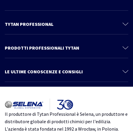
TYTAN PROFESSIONAL
Il mondo Tytan
Contattaci
PRODOTTI PROFESSIONALI TYTAN
Privacy Policy
Schiume Poliuretaniche
Documentazione Tecnica
Sistema Cartongesso
LE ULTIME CONOSCENZE E CONSIGLI
Prodotti
Sigillanti
Più articoli
Catalogo
Linea Power Fix
Consigli ed informazioni
Tutto quello che devi sapere su Thermospray. Scopri un nuovo modo
Schiume Adesive
di isolare
Impermeabilizzanti
isolamento
isolamento acustico
isolamento termico
schiuma
Il produttore di Tytan Professional è Selena, un produttore e
poliuretanica
TytanProfessional
Accessori
distributore globale di prodotti chimici per l'edilizia.
Ancoranti Chimici
L'azienda è stata fondata nel 1992 a Wrocław, in Polonia.
Schiume Poliuretaniche per Tetti: Guida Completa alla Scelta e