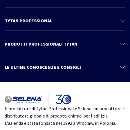
TYTAN PROFESSIONAL
Il mondo Tytan
Contattaci
PRODOTTI PROFESSIONALI TYTAN
Privacy Policy
Schiume Poliuretaniche
Documentazione Tecnica
Sistema Cartongesso
LE ULTIME CONOSCENZE E CONSIGLI
Prodotti
Sigillanti
Più articoli
Catalogo
Linea Power Fix
Consigli ed informazioni
Tutto quello che devi sapere su Thermospray. Scopri un nuovo modo
Schiume Adesive
di isolare
Impermeabilizzanti
isolamento
isolamento acustico
isolamento termico
schiuma
Il produttore di Tytan Professional è Selena, un produttore e
poliuretanica
TytanProfessional
Accessori
distributore globale di prodotti chimici per l'edilizia.
Ancoranti Chimici
L'azienda è stata fondata nel 1992 a Wrocław, in Polonia.
Schiume Poliuretaniche per Tetti: Guida Completa alla Scelta e
all’Applicazione