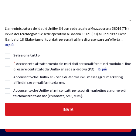
L'amministratore dei dati è Uniflex Srl con sede legale a Mezzocorona 38016 (TN)
in via del Teroldego n°6 e sede operativa a Padova 35121 (PD) all'indirizzo Corso
Garibaldi 18. Elaboriamo i tuoi dati personali al fine di presentare un'offerta
...
Di più
Seleziona tutto
*
Acconsento al trattamento dei miei dati personali forniti nel modulo al fine
di essere contattato da Uniflex srl sede a Padova (PD).
...
Di più
Acconsento che Uniflex srl - Sede di Padova invii messaggi di marketing
all'indirizzo e-mail fornito da me.
Acconsento che Uniflex srl mi contatti per scopi di marketing al numero di
telefono fornito da me (chiamate, SMS, MMS).