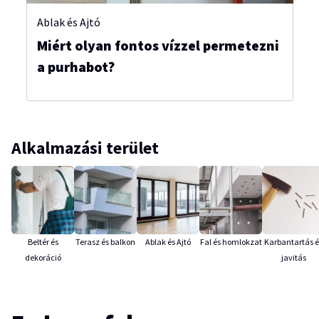
Ablak és Ajtó
Miért olyan fontos vízzel permetezni
a purhabot?
Alkalmazási terület
Beltér és
Terasz és balkon
Ablak és Ajtó
Fal és homlokzat
Karbantartás é
dekoráció
javitás