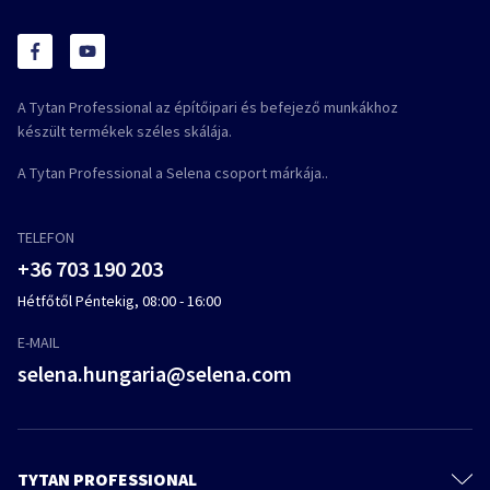
A Tytan Professional az építőipari és befejező munkákhoz
készült termékek széles skálája.
A Tytan Professional a Selena csoport márkája..
TELEFON
+36 703 190 203
Hétfőtől Péntekig, 08:00 - 16:00
E-MAIL
selena.hungaria@selena.com
TYTAN PROFESSIONAL