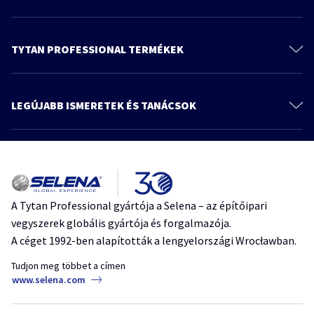
Kapcsolat
Rólunk
TYTAN PROFESSIONAL TERMÉKEK
Műszaki dokumentáció
Purhabok
Termékek
Ragasztóhabok
LEGÚJABB ISMERETEK ÉS TANÁCSOK
Tudnivaló és tanács
Szerelési ragasztók
További cikkek
Katalógus
Tömítők
Adatvédelmi tájékoztató
Miért olyan fontos vízzel permetezni a purhabot?
Vízszigetelők
Poliuretánhab
TytanProfessional
vízpermetezés
Tetőtermékek
A Tytan Professional gyártója a Selena – az építőipari
Lehet-e több helyett egy ragaszót használni a felújítási munkák
Vegyi Dűbel
vegyszerek globális gyártója és forgalmazója.
során?
Speciális felszerelések
A céget 1992-ben alapították a lengyelországi Wrocławban.
anyagok rögzítése
építőipari munkák
felújítás lépései
időtakarékos megoldások
ragasztási technikák
ragasztóhab
Tudjon meg többet a címen
www.selena.com
Hibrid ragasztók – a szakemberek kérdeznek, a TYTAN válaszol