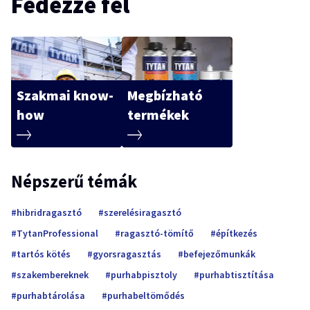
Fedezze fel
Szakmai know-
Megbízható
how
termékek
Népszerű témák
hibridragasztó
szerelésiragasztó
TytanProfessional
ragasztó-tömítő
építkezés
tartós kötés
gyorsragasztás
befejezőmunkák
szakembereknek
purhabpisztoly
purhabtisztítása
purhabtárolása
purhabeltömődés