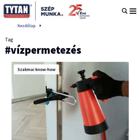
vízpermetezés
Kezdőlap
Tag
#vízpermetezés
Szakmai know-how