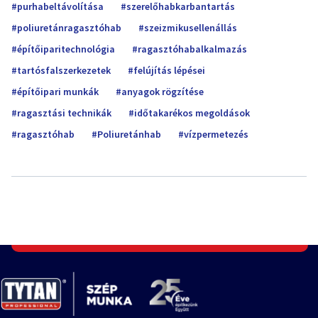
purhabeltávolítása
szerelőhabkarbantartás
poliuretánragasztóhab
szeizmikusellenállás
építőiparitechnológia
ragasztóhabalkalmazás
tartósfalszerkezetek
felújítás lépései
építőipari munkák
anyagok rögzítése
ragasztási technikák
időtakarékos megoldások
ragasztóhab
Poliuretánhab
vízpermetezés