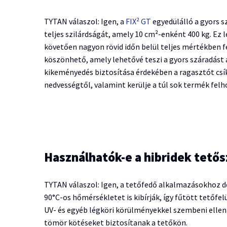
TYTAN válaszol: Igen, a
FIX² GT
egyedülálló a gyors sz
teljes szilárdságát, amely 10 cm²-enként 400 kg. Ez 
követően nagyon rövid időn belül teljes mértékben f
köszönhető, amely lehetővé teszi a gyors száradást 
kikeményedés biztosítása érdekében a ragasztót csíko
nedvességtől, valamint kerülje a túl sok termék felh
Használhatók-e a hibridek tető
TYTAN válaszol: Igen, a tetőfedő alkalmazásokhoz ded
90°C-os hőmérsékletet is kibírják, így fűtött tetőf
UV- és egyéb légköri körülményekkel szembeni ellen
tömör kötéseket biztosítanak a tetőkön.