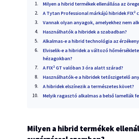
Milyen a hibrid termékek ellenállása az öre
A Tytan Professional márkájú hibridek FIX² 
Vannak olyan anyagok, amelyekhez nem alk
Használhatók a hibridek a szabadban?
Alkalmas-e a hibrid technológia az érzékeny
Elviselik-e a hibridek a változó hőmérséklet
hézagokban?
A FIX² GT valóban 3 óra alatt szárad?
Használhatók-e a hibridek tetőszigetelő an
A hibridek elszínezik a természetes követ?
Melyik ragasztó alkalmas a belső lamellák f
Milyen a hibrid termékek ellenál