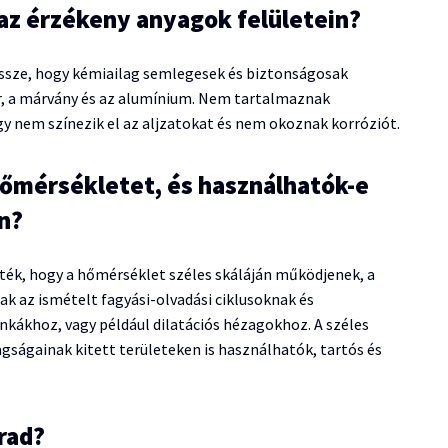
 az érzékeny anyagok felületein?
 össze, hogy kémiailag semlegesek és biztonságosak
ör, a márvány és az alumínium. Nem tartalmaznak
gy nem színezik el az aljzatokat és nem okoznak korróziót.
 hőmérsékletet, és használhatók-e
n?
zték, hogy a hőmérséklet széles skáláján működjenek, a
k az ismételt fagyási-olvadási ciklusoknak és
nkákhoz, vagy például dilatációs hézagokhoz. A széles
ságainak kitett területeken is használhatók, tartós és
árad?