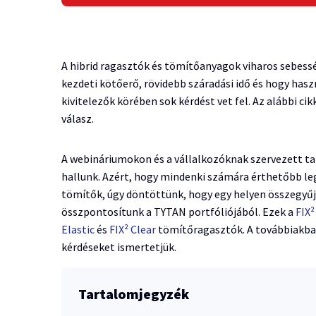
A hibrid ragasztók és tömítőanyagok viharos sebessé
kezdeti kötőerő, rövidebb száradási idő és hogy hasz
kivitelezők körében sok kérdést vet fel. Az alábbi ci
válasz.
A webináriumokon és a vállalkozóknak szervezett ta
hallunk. Azért, hogy mindenki számára érthetőbb le
tömítők, úgy döntöttünk, hogy egy helyen összegyű
összpontosítunk a TYTAN portfóliójából. Ezek a
FIX²
Elastic
és
FIX² Clear
tömítőragasztók. A továbbiakban
kérdéseket ismertetjük.
Tartalomjegyzék