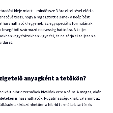
áradási ideje miatt – mindössze 3 óra elteltével eléri a
lehetővé teszi, hogy a ragasztott elemek a beépítést
elhasználhatók legyenek. Ez egy speciális formulának
a levegőből származó nedvesség hatására. A teljes
kban vagy foltokban vigye fel, és ne zárja el teljesen a
ordását.
szigetelő anyagként a tetőkön?
ikált hibrid termékek kiválóak erre a célra. A magas, akár
elületeken is használhatók. Rugalmasságuknak, valamint az
állásuknak köszönhetően a hibrid termékek tartós és