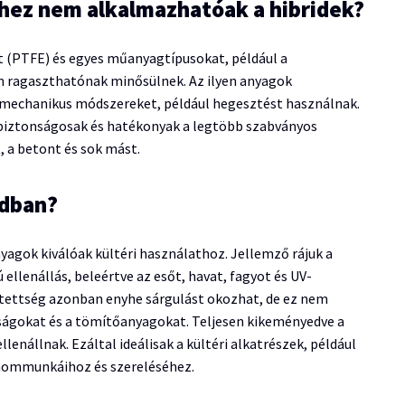
hez nem alkalmazhatóak a hibridek?
nt (PTFE) és egyes műanyagtípusokat, például a
em ragaszthatónak minősülnek. Az ilyen anyagok
y mechanikus módszereket, például hegesztést használnak.
k biztonságosak és hatékonyak a legtöbb szabványos
, a betont és sok mást.
adban?
nyagok kiválóak kültéri használathoz. Jellemző rájuk a
llenállás, beleértve az esőt, havat, fagyot és UV-
kitettség azonban enyhe sárgulást okozhat, de ez nem
nságokat és a tömítőanyagokat. Teljesen kikeményedve a
lenállnak. Ezáltal ideálisak a kültéri alkatrészek, például
inommunkáihoz és szereléséhez.