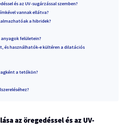
gedéssel és az UV-sugárzással szemben?
címkével vannak ellátva?
almazhatóak a hibridek?
 anyagok felületein?
et, és használhatók-e kültéren a dilatációs
yagként a tetőkön?
elszereléséhez?
lása az öregedéssel és az UV-