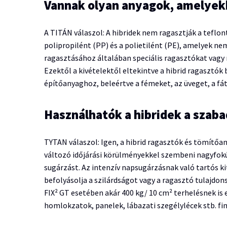
Vannak olyan anyagok, amelyek
A TITÁN válaszol: A hibridek nem ragasztják a teflo
polipropilént (PP) és a polietilént (PE), amelyek n
ragasztásához általában speciális ragasztókat vag
Ezektől a kivételektől eltekintve a hibrid ragasztó
építőanyaghoz, beleértve a fémeket, az üveget, a fát
Használhatók a hibridek a szab
TYTAN válaszol: Igen, a hibrid ragasztók és tömítőa
változó időjárási körülményekkel szembeni nagyfokú e
sugárzást. Az intenzív napsugárzásnak való tartós 
befolyásolja a szilárdságot vagy a ragasztó tulajdo
FIX² GT esetében akár 400 kg/ 10 cm² terhelésnek is el
homlokzatok, panelek, lábazati szegélylécek stb. f