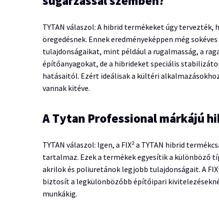
sugárzással szemben?
TYTAN válaszol: A hibrid termékeket úgy tervezték, 
öregedésnek. Ennek eredményeképpen még sokéves kü
tulajdonságaikat, mint például a rugalmasság, a rag
építőanyagokat, de a hibrideket speciális stabilizát
hatásaitól. Ezért ideálisak a kültéri alkalmazásokho
vannak kitéve.
A Tytan Professional márkájú hi
TYTAN válaszol: Igen, a FIX² a TYTAN hibrid termék
tartalmaz. Ezek a termékek egyesítik a különböző tí
akrilok és poliuretánok legjobb tulajdonságait. A F
biztosít a legkülönbözőbb építőipari kivitelezésekn
munkákig.