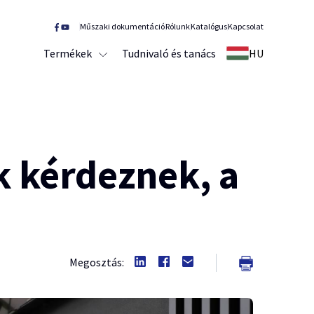
Műszaki dokumentáció
Rólunk
Katalógus
Kapcsolat
Termékek
Tudnivaló és tanács
HU
k kérdeznek, a
Megosztás: