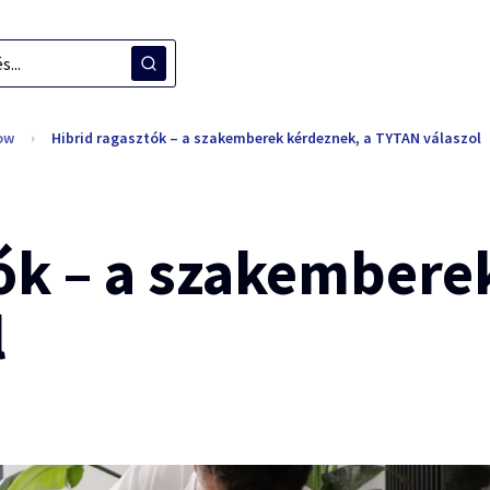
ow
Hibrid ragasztók – a szakemberek kérdeznek, a TYTAN válaszol
ók – a szakembere
l