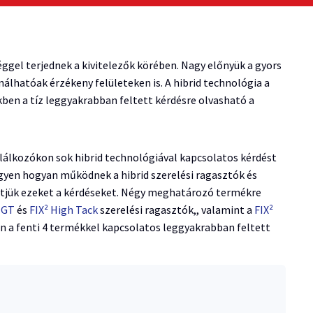
ggel terjednek a kivitelezők körében. Nagy előnyük a gyors
nálhatóak érzékeny felületeken is. A hibrid technológia a
kkben a tíz leggyakrabban feltett kérdésre olvasható a
lálkozókon sok hibrid technológiával kapcsolatos kérdést
gyen hogyan működnek a hibrid szerelési ragasztók és
jtjük ezeket a kérdéseket. Négy meghatározó termékre
 GT
és
FIX² High Tack
szerelési ragasztók,, valamint a
FIX²
 a fenti 4 termékkel kapcsolatos leggyakrabban feltett