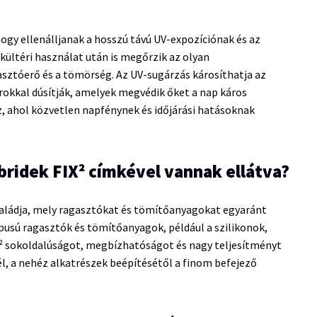
hogy ellenálljanak a hosszú távú UV-expozíciónak és az
ltéri használat után is megőrzik az olyan
asztóerő és a tömörség. Az UV-sugárzás károsíthatja az
orokkal dúsítják, amelyek megvédik őket a nap káros
z, ahol közvetlen napfénynek és időjárási hatásoknak
bridek FIX² címkével vannak ellátva?
családja, mely ragasztókat és tömítőanyagokat egyaránt
pusú ragasztók és tömítőanyagok, például a szilikonok,
IX² sokoldalúságot, megbízhatóságot és nagy teljesítményt
él, a nehéz alkatrészek beépítésétől a finom befejező