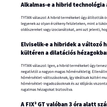
Alkalmas-e a hibrid technológia
TYTAN válaszol: A hibrid termékeket úgy állították
legyenek az olyan érzékeny felületeken, mint a tük
oldószereket vagy izocianátokat, ami azt jelenti, ho
Elviselik-e a hibridek a változó
kültéren a dilatációs hézagokba
TYTAN válaszol: Igen, a hibrid termékeket úgy terve
negatívtól a nagyon magas hőmérsékletig. Ellenállna
hőmérséklet-változásoknak, így ideálisak kültéri mu
hőmérséklet-ingadozásoknak és az időjárás viszontag
rugalmas hézagokat biztosítva.
A FIX² GT valóban 3 óra alatt sz