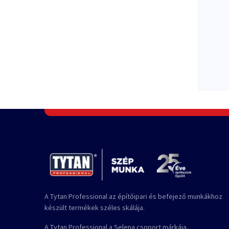
A Tytan Professional az építőipari és befejező munkákhoz
készült termékek széles skálája.
A Tytan Professional a Selena csoport márkája..