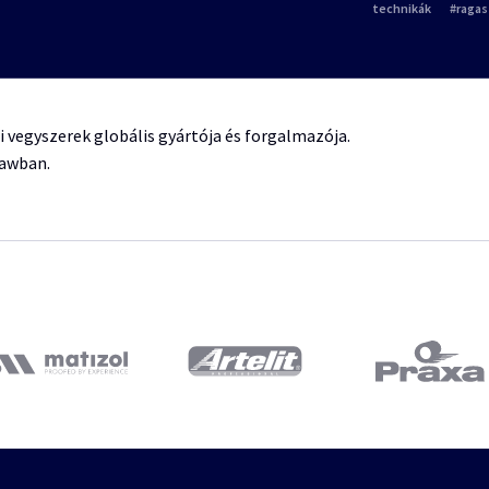
technikák
raga
ri vegyszerek globális gyártója és forgalmazója.
ławban.