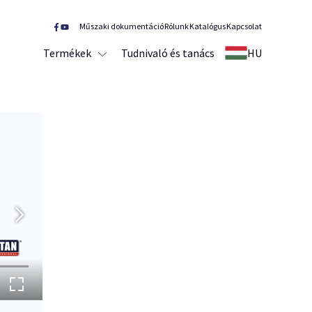
Műszaki dokumentáció
Rólunk
Katalógus
Kapcsolat
Termékek
Tudnivaló és tanács
HU