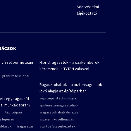
Adatvédelmi
tájékoztató
ANÁCSOK
s vízzel permetezni
Hibrid ragasztók – a szakemberek
kérdeznek, a TYTAN válaszol
TytanProfessional
Ragasztóhabok – a biztonságosabb
jövő alapja az építőiparban
ett egy ragaszót
építőiparitechnológia
tási munkák során?
poliuretánragasztóhab
építőipari
ragasztóhabalkalmazás
ás lépései
szeizmikusellenállás
oldások
ragasztási
tartósfalszerkezetek