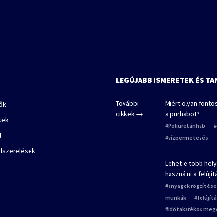
LEGÚJABB ISMERETEK ÉS T
További
Miért olyan fonto
lők
cikkek
a purhabot?
kek
Poliuretánhab
l
vízpermetezés
elszerelések
Lehet-e több hely
használni a felújí
anyagok rögzítése
munkák
felújít
időtakarékos meg