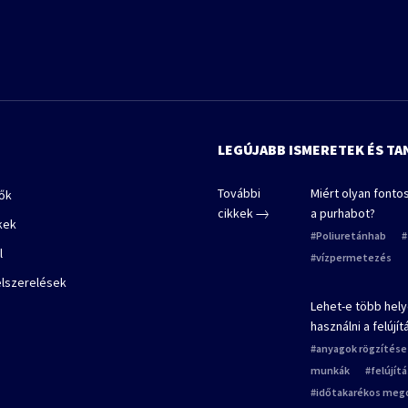
LEGÚJABB ISMERETEK ÉS T
További
Miért olyan fonto
lők
cikkek
a purhabot?
kek
Poliuretánhab
l
vízpermetezés
elszerelések
Lehet-e több hely
használni a felújí
anyagok rögzítése
munkák
felújít
időtakarékos meg