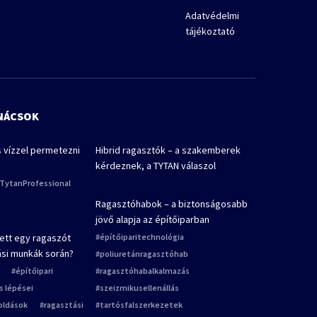
Adatvédelmi
tájékoztató
ANÁCSOK
s vízzel permetezni
Hibrid ragasztók – a szakemberek
kérdeznek, a TYTAN válaszol
TytanProfessional
Ragasztóhabok – a biztonságosabb
jövő alapja az építőiparban
ett egy ragaszót
építőiparitechnológia
tási munkák során?
poliuretánragasztóhab
építőipari
ragasztóhabalkalmazás
ás lépései
szeizmikusellenállás
oldások
ragasztási
tartósfalszerkezetek