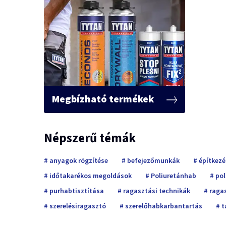
Megbízható termékek
Népszerű témák
anyagok rögzítése
befejezőmunkák
építkezé
időtakarékos megoldások
Poliuretánhab
pol
purhabtisztítása
ragasztási technikák
raga
szerelésiragasztó
szerelőhabkarbantartás
t