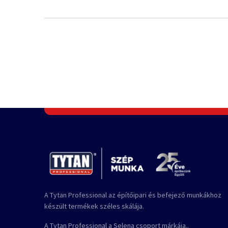
A Tytan Professional az építőipari és befejező munkákhoz
készült termékek széles skálája.
A Tytan Professional a Selena csoport márkája..