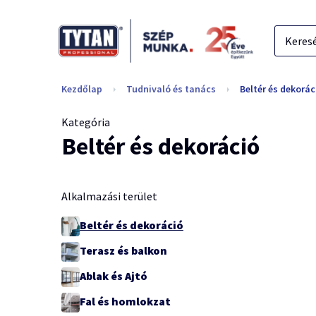
Kezdőlap
Tudnivaló és tanács
Beltér és dekorác
Kategória
Beltér és dekoráció
Alkalmazási terület
Beltér és dekoráció
Terasz és balkon
Ablak és Ajtó
Fal és homlokzat