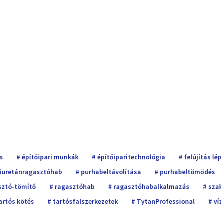
s
építőipari munkák
építőiparitechnológia
felújítás lé
iuretánragasztóhab
purhabeltávolítása
purhabeltömődés
sztó-tömítő
ragasztóhab
ragasztóhabalkalmazás
sza
artós kötés
tartósfalszerkezetek
TytanProfessional
ví