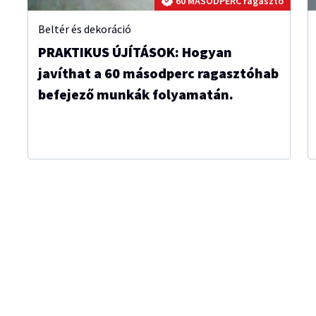
60 MÁSODPERC ragasztó
Beltér és dekoráció
PRAKTIKUS ÚJÍTÁSOK: Hogyan
javíthat a 60 másodperc ragasztóhab
befejező munkák folyamatán.