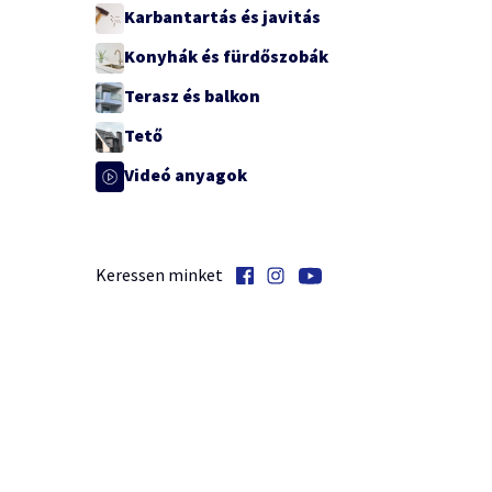
Karbantartás és javitás
Konyhák és fürdőszobák
Terasz és balkon
Tető
Videó anyagok
Keressen minket