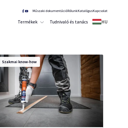
Műszaki dokumentáció
Rólunk
Katalógus
Kapcsolat
Termékek
Tudnivaló és tanács
HU
Szakmai know-how