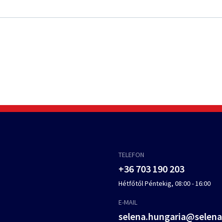
TELEFON
+36 703 190 203
Hétfőtől Péntekig, 08:00 - 16:00
E-MAIL
selena.hungaria@selen