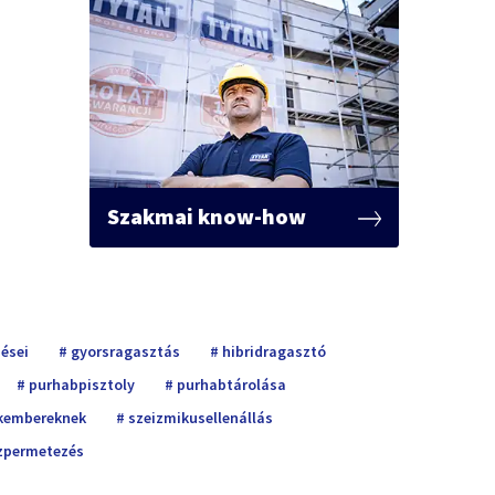
Szakmai know-how
pései
gyorsragasztás
hibridragasztó
purhabpisztoly
purhabtárolása
kembereknek
szeizmikusellenállás
zpermetezés