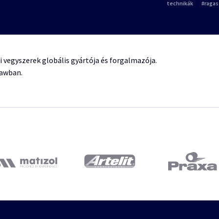
technikák
raga
ri vegyszerek globális gyártója és forgalmazója.
ławban.