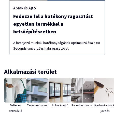
Ablak és Ajtó
Fedezze fel a hatékony ragasztást
egyetlen termékkel a
belsőépítészetben
A befejező munkák hatékonyságának optimalizálása a 60
Seconds univerzális habragasztóval.
Alkalmazási terület
Beltér és
Terasz és balkon
Ablak és Ajtó
Fal és homlokzat
Karbantartás é
dekoráció
javitás