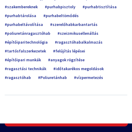
szakembereknek
purhabpisztoly
purhabtisztítása
purhabtárolása
purhabeltömődés
purhabeltávolítása
szerelőhabkarbantartás
poliuretánragasztóhab
szeizmikusellenállás
építőiparitechnológia
ragasztóhabalkalmazás
tartósfalszerkezetek
felújítás lépései
építőipari munkák
anyagok rögzítése
ragasztási technikák
időtakarékos megoldások
ragasztóhab
Poliuretánhab
vízpermetezés