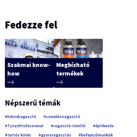
Fedezze fel
Szakmai know-
Megbízható
how
termékek
Népszerű témák
hibridragasztó
szerelésiragasztó
TytanProfessional
ragasztó-tömítő
építkezés
tartós kötés
gyorsragasztás
befejezőmunkák