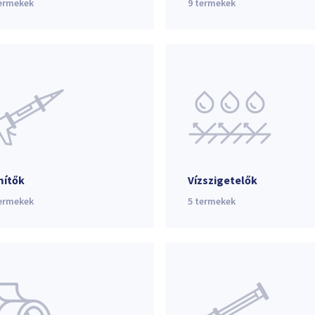
ermekek
9
termekek
ítők
Vízszigetelők
ermekek
5
termekek