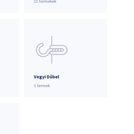
11
termekek
Vegyi Dűbel
1
termek