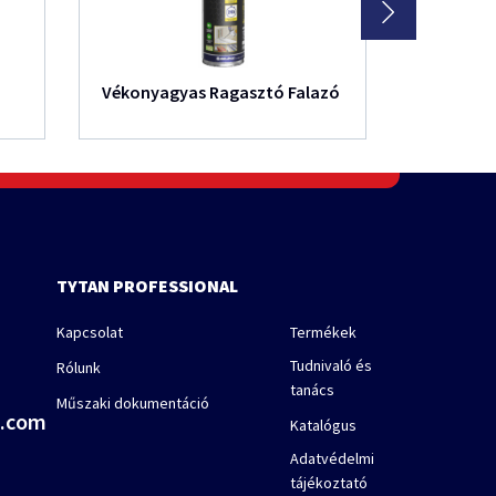
Vékonyagyas Ragasztó Falazó
Multi-Use
Ragaszt
TYTAN PROFESSIONAL
Kapcsolat
Termékek
Tudnivaló és
Rólunk
tanács
Műszaki dokumentáció
a.com
Katalógus
Adatvédelmi
tájékoztató