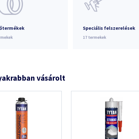
őtermékek
Speciális felszerelések
rmekek
17
termekek
yakrabban vásárolt