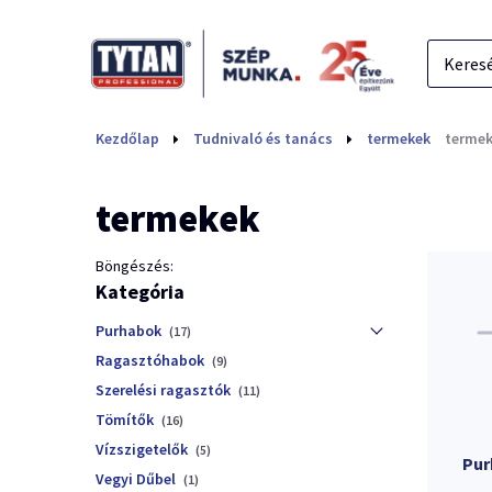
Kezdőlap
Tudnivaló és tanács
termekek
terme
termekek
Böngészés:
Kategória
Purhabok
(17)
Ragasztóhabok
(9)
Szerelési ragasztók
(11)
Tömítők
(16)
Vízszigetelők
(5)
Pur
Vegyi Dűbel
(1)