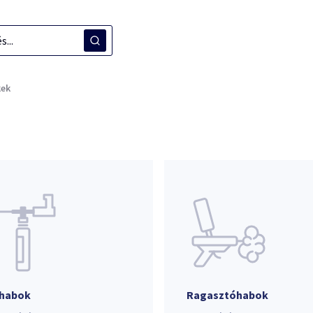
kek
habok
Ragasztóhabok