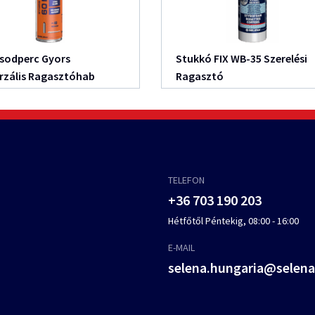
sodperc Gyors
Stukkó FIX WB-35 Szerelési
rzális Ragasztóhab
Ragasztó
TELEFON
+36 703 190 203
Hétfőtől Péntekig, 08:00 - 16:00
E-MAIL
selena.hungaria@selen