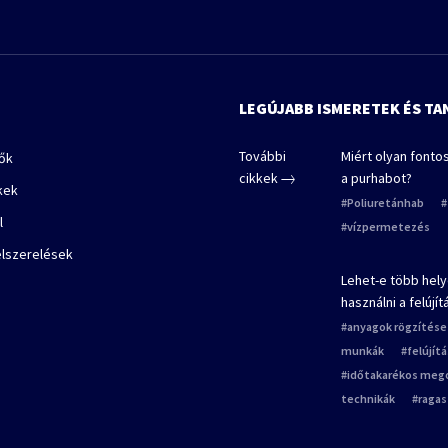
LEGÚJABB ISMERETEK ÉS T
További
Miért olyan fonto
lők
cikkek
a purhabot?
kek
Poliuretánhab
l
vízpermetezés
elszerelések
Lehet-e több hely
használni a felújí
anyagok rögzítése
munkák
felújít
időtakarékos meg
technikák
raga