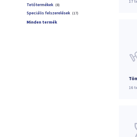
17
t
Tetőtermékek
(8)
Speciális felszerelések
(17)
Minden termék
Töm
16
t