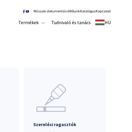
Műszaki dokumentáció
Rólunk
Katalógus
Kapcsolat
Termékek
Tudnivaló és tanács
HU
Szerelési ragasztók