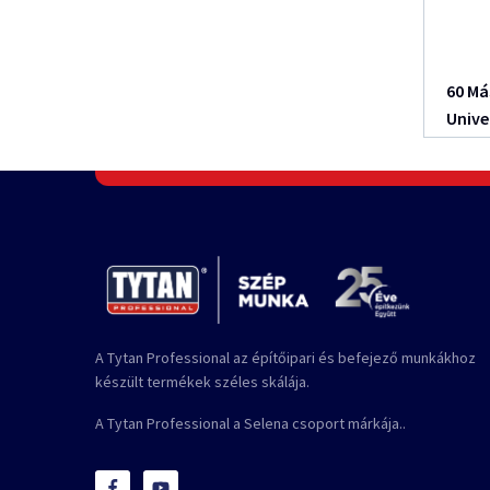
60 Má
Unive
A Tytan Professional az építőipari és befejező munkákhoz
készült termékek széles skálája.
A Tytan Professional a Selena csoport márkája..