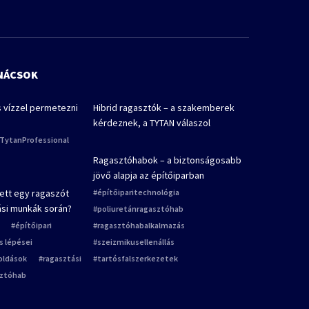
ANÁCSOK
s vízzel permetezni
Hibrid ragasztók – a szakemberek
kérdeznek, a TYTAN válaszol
TytanProfessional
Ragasztóhabok – a biztonságosabb
jövő alapja az építőiparban
ett egy ragaszót
építőiparitechnológia
tási munkák során?
poliuretánragasztóhab
építőipari
ragasztóhabalkalmazás
ás lépései
szeizmikusellenállás
oldások
ragasztási
tartósfalszerkezetek
sztóhab