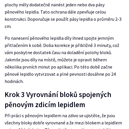
plochy měly dodatečně nanést jeden nebo dva pásy
pěnového lepidla. Tato ochrana dále zpevňuje celou
konstrukci. Doporučuje se použít pásy lepidla o průměru 2-3
cm.
Po nanesení pěnového lepidla díly ihned spojte jemným
přitlačením k sobě. Doba korekce je přibližně 3 minuty, což
vám poskytne dostatek času na doladění polohy bloků.
Jakmile jsou díly na místě, můžete je opravit během
několika prvních minut po aplikaci. Po této době začne
pěnové lepidlo vytvrzovat a plné pevnosti dosáhne po 24
hodinách.
Krok 3 Vyrovnání bloků spojených
pěnovým zdicím lepidlem
Při práci s pěnovým lepidlem na zdivo se ujistěte, že jsou
všechny bloky dobře vyrovnané a že mezi blokem a lepidlem