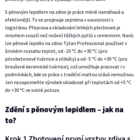
S pěnovým lepidlem na zdivo je práce méně namáhavá a
efektivnější. To se projevuje zejména v souvislosti s
logistikou. Přeprava a skladování lehkých plechovek je
mnohem snazší než nošení těžkých pytlů s cementem. Navíc
lze pěnové lepidlo na zdivo Tytan Professional používat v
širokém rozsahu teplot, od -10 °C do +30 °C (pro
pórobetonové tvárnice a silikáty) a od -5 °C do +30 °C (pro
broušené keramické tvárnice), což umožňuje pracovat i v
podmínkách, kde se práce s tradiční maltou stává nemožnou.
Jen nezapomeňte výrobek skladovat při teplotách od +5 °C
do +30 °C ve svislé poloze.
Zdění s pěnovým lepidlem – jak na
to?
Krok 1 Zhotovení první vrstvy zdiva s