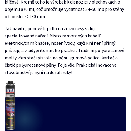
klíčové. Kromě toho je výrobek k dispozici v plechovkách o
objemu 870 ml, což umožňuje vydatnost 34-50 mb pro stěny
o tloušťce ≤ 130 mm.
Jak již víte, pěnové lepidlo na zdivo nevyžaduje
specializované nářadí. Místo zamotaných kabelů
elektrických míchaček, nošení vody, když k ní není přímý
přístup, a všudypřítomného prachu z tradiční polyuretanové
malty vám stačí pistole na pěnu, gumová palice, kartáč a
čistič polyuretanové pěny. To je vše. Praktická inovace ve
stavebnictví je nyní na dosah ruky!