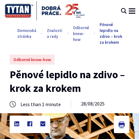
Pěnové
Odborné
Domovská
Znalosti
lepidlo na
know-
stránka
a rady
zdivo – krok
how
za krokem
Odborné know-how
Pěnové lepidlo na zdivo –
krok za krokem
28/08/2025
Less than 1 minute