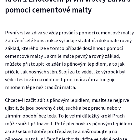
pomoci cementové malty
První vrstva zdiva se vždy provádí s pomoci cementové malty.
Založení celé konstrukce vyžaduje stabilní a dokonale rovný
základ, kterého lze v tomto případě dosáhnout pomocí
cementové malty. Jakmile máte pevný a rovný základ,
můžete přistoupit ke zdění s pěnovým lepidlem, a to jak
příček, tak nosných stěn. Stojí za to vědět, že výrobek byl
vědci testován na odolnost proti nárazům a funguje
mnohem lépe než tradiční malta.
Chcete-li začít zdít s pěnovým lepidlem, musíte se nejprve
ujistit, že jsou povrchy čisté, suché a bez prachu nebo v
zimním období bez ledu. To je velmi důležitý krok! Prach
může snížit přilnavost. Poté plechovku s pěnovým lepidlem
asi 30 sekund dobře protřepávejte a našroubujte ji na
pěnovou pistoli, přičemž plechovku držte ve svislé poloze.