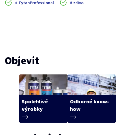
TytanProfessional
zdivo
Objevit
Spolehlivé
Odborné know-
výrobky
how