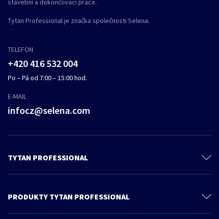
stavební a dokončovací práce.
Tytan Professional je značka společnosti Selena.
TELEFON
+420 416 532 004
Po – Pá od 7:00 – 15:00 hod.
E-MAIL
infocz@selena.com
TYTAN PROFESSIONAL
O nás
Kontaktujte nás
PRODUKTY TYTAN PROFESSIONAL
Ochrana osobních údajů
PU Pěny