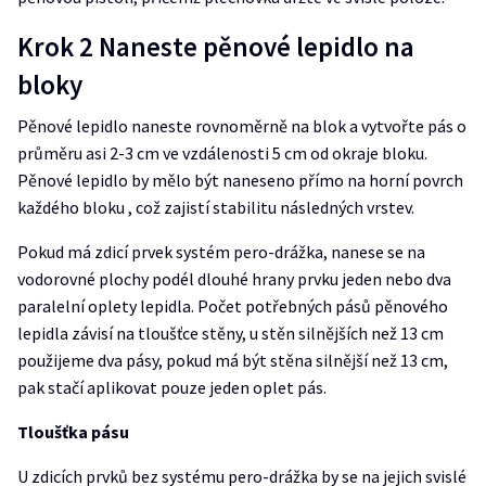
Krok 2 Naneste pěnové lepidlo na
bloky
Pěnové lepidlo naneste rovnoměrně na blok a vytvořte pás o
průměru asi 2-3 cm ve vzdálenosti 5 cm od okraje bloku.
Pěnové lepidlo by mělo být naneseno přímo na horní povrch
každého bloku , což zajistí stabilitu následných vrstev.
Pokud má zdicí prvek systém pero-drážka, nanese se na
vodorovné plochy podél dlouhé hrany prvku jeden nebo dva
paralelní oplety lepidla. Počet potřebných pásů pěnového
lepidla závisí na tloušťce stěny, u stěn silnějších než 13 cm
použijeme dva pásy, pokud má být stěna silnější než 13 cm,
pak stačí aplikovat pouze jeden oplet pás.
Tloušťka pásu
U zdicích prvků bez systému pero-drážka by se na jejich svislé