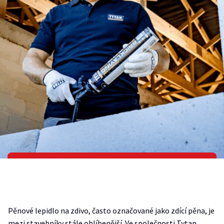
Pěnové lepidlo na zdivo, často označované jako zdící pěna, je
mezi stavebníky stále oblíbenější. Ve společnosti Tytan