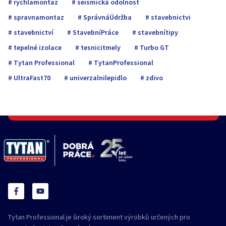
rychlamontaz
seismická odolnost
spravnamontaz
SprávnáÚdržba
stavebnictvi
stavebnictví
StavebníPráce
stavebnítipy
tepelné izolace
tesnicitmely
Turbo GT
Tytan Professional
TytanProfessional
UltraFast70
univerzalnilepidlo
zdivo
Tytan Professional je široký sortiment výrobků určených pro