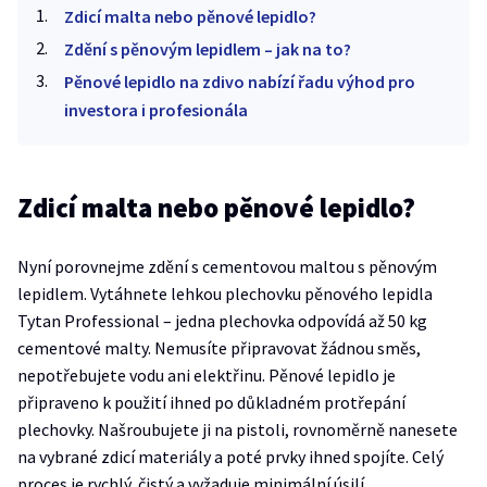
Zdicí malta nebo pěnové lepidlo?
Zdění s pěnovým lepidlem – jak na to?
Pěnové lepidlo na zdivo nabízí řadu výhod pro
investora i profesionála
Zdicí malta nebo pěnové lepidlo?
Nyní porovnejme zdění s cementovou maltou s pěnovým
lepidlem. Vytáhnete lehkou plechovku pěnového lepidla
Tytan Professional – jedna plechovka odpovídá až 50 kg
cementové malty. Nemusíte připravovat žádnou směs,
nepotřebujete vodu ani elektřinu. Pěnové lepidlo je
připraveno k použití ihned po důkladném protřepání
plechovky. Našroubujete ji na pistoli, rovnoměrně nanesete
na vybrané zdicí materiály a poté prvky ihned spojíte. Celý
proces je rychlý, čistý a vyžaduje minimální úsilí.