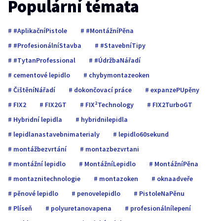
Populární témata
#AplikačníPistole
#MontážníPěna
#ProfesionálníStavba
#StavebníTipy
#TytanProfessional
#ÚdržbaNářadí
cementové lepidlo
chybymontazeoken
ČištěníNářadí
dokončovací práce
expanzePUpěny
FIX2
FIX2GT
FIX²Technology
FIX2TurboGT
Hybridní lepidla
hybridnilepidla
lepidlanastavebnimaterialy
lepidlo60sekund
montážbezvrtání
montazbezvrtani
montážní lepidlo
MontážníLepidlo
MontážníPěna
montaznitechnologie
montazoken
oknaadveře
pěnové lepidlo
penovelepidlo
PistoleNaPěnu
Plíseň
polyuretanovapena
profesionálnílepení