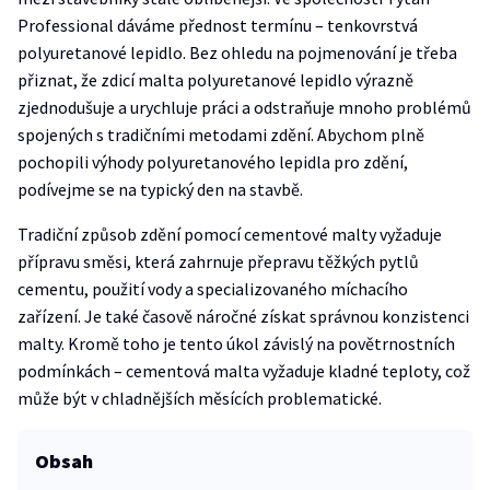
Professional dáváme přednost termínu – tenkovrstvá
polyuretanové lepidlo. Bez ohledu na pojmenování je třeba
přiznat, že zdicí malta polyuretanové lepidlo výrazně
zjednodušuje a urychluje práci a odstraňuje mnoho problémů
spojených s tradičními metodami zdění. Abychom plně
pochopili výhody polyuretanového lepidla pro zdění,
podívejme se na typický den na stavbě.
Tradiční způsob zdění pomocí cementové malty vyžaduje
přípravu směsi, která zahrnuje přepravu těžkých pytlů
cementu, použití vody a specializovaného míchacího
zařízení. Je také časově náročné získat správnou konzistenci
malty. Kromě toho je tento úkol závislý na povětrnostních
podmínkách – cementová malta vyžaduje kladné teploty, což
může být v chladnějších měsících problematické.
Obsah