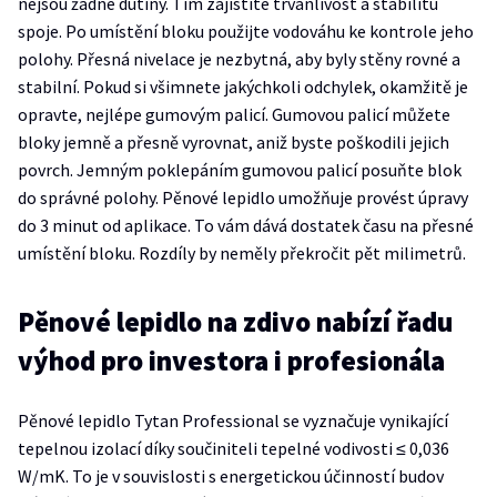
nejsou žádné dutiny. Tím zajistíte trvanlivost a stabilitu
spoje. Po umístění bloku použijte vodováhu ke kontrole jeho
polohy. Přesná nivelace je nezbytná, aby byly stěny rovné a
stabilní. Pokud si všimnete jakýchkoli odchylek, okamžitě je
opravte, nejlépe gumovým palicí. Gumovou palicí můžete
bloky jemně a přesně vyrovnat, aniž byste poškodili jejich
povrch. Jemným poklepáním gumovou palicí posuňte blok
do správné polohy. Pěnové lepidlo umožňuje provést úpravy
do 3 minut od aplikace. To vám dává dostatek času na přesné
umístění bloku. Rozdíly by neměly překročit pět milimetrů.
Pěnové lepidlo na zdivo nabízí řadu
výhod pro investora i profesionála
Pěnové lepidlo Tytan Professional se vyznačuje vynikající
tepelnou izolací díky součiniteli tepelné vodivosti ≤ 0,036
W/mK. To je v souvislosti s energetickou účinností budov