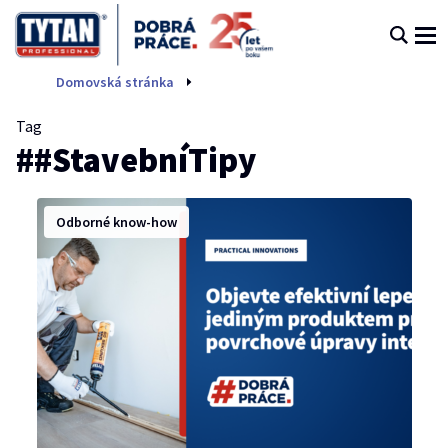
#StavebníTipy
Domovská stránka
Tag
##StavebníTipy
Odborné know-how