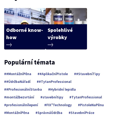
Odborné know-
Spolehlivé
how
výrobky
Populární témata
#MontážníPěna
#AplikačníPistole
#StavebníTipy
#ÚdržbaNářadí
#TytanProfessional
#ProfesionálníStavba
Hybridní lepidla
montážbezvrtání
stavebnítipy
TytanProfessional
profesionálnílepení
FIX²Technology
PistoleNaPěnu
MontážníPěna
SprávnáÚdržba
StavebníPráce