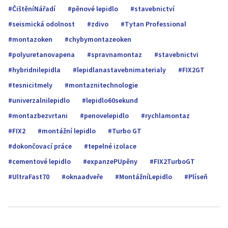
ČištěníNářadí
pěnové lepidlo
stavebnictví
seismická odolnost
zdivo
Tytan Professional
montazoken
chybymontazeoken
polyuretanovapena
spravnamontaz
stavebnictvi
hybridnilepidla
lepidlanastavebnimaterialy
FIX2GT
tesnicitmely
montaznitechnologie
univerzalnilepidlo
lepidlo60sekund
montazbezvrtani
penovelepidlo
rychlamontaz
FIX2
montážní lepidlo
Turbo GT
dokončovací práce
tepelné izolace
cementové lepidlo
expanzePUpěny
FIX2TurboGT
UltraFast70
oknaadveře
MontážníLepidlo
Plíseň