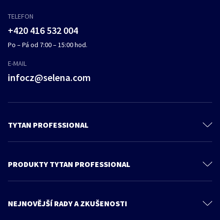
TELEFON
+420 416 532 004
Po – Pá od 7:00 – 15:00 hod.
E-MAIL
infocz@selena.com
TYTAN PROFESSIONAL
O nás
Kontaktujte nás
PRODUKTY TYTAN PROFESSIONAL
Ochrana osobních údajů
PU Pěny
Feica
Pěnová lepidla
NEJNOVĚJŠÍ RADY A ZKUŠENOSTI
Všeobecné obchodní podmínky
Tmely
Více článků