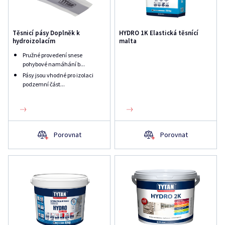
Těsnicí pásy Doplněk k
HYDRO 1K Elastická těsnící
hydroizolacím
malta
Pružné provedení snese
pohybové namáhání b...
Pásy jsou vhodné pro izolaci
podzemní část...
Porovnat
Porovnat