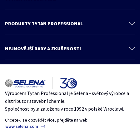
O nás
Kontaktujte nás
PRODUKTY TYTAN PROFESSIONAL
Ochrana osobních údajů
PU Pěny
Feica
Pěnová lepidla
NEJNOVĚJŠÍ RADY A ZKUŠENOSTI
Všeobecné obchodní podmínky
Tmely
Více článků
Produkty
Lepidla
Znalosti a rady
Jak se vyhnout chybám při montáži oken, které vedou ke vzniku plísní
Produkty pro střechy
Katalog
Plíseň
polyuretanovapena
spravnamontaz
TytanProfessional
Zateplovací systémy
Zóna architekta
Výrobcem Tytan Professional je Selena - světový výrobce a
7 chyb při práci s pěnovými lepidly – odborné rady od značky Tytan
Stavební systémy
distributor stavební chemie.
Professional
Obkladové systémy
Společnost byla založena v roce 1992 v polské Wroclawi.
penovelepidlo
spravnamontaz
stavebnítipy
Designové systémy
TytanProfessional
Chcete-li se dozvědět více, přejděte na web
www.selena.com
Upevňovací systémy
Jak přilepit dekorativní betonové panely na zeď?
Hydroizolace
FIX2TurboGT
MontážníLepidlo
spravnamontaz