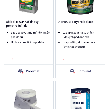
Abizol H ALP Asfaltový
DISPROBIT Hydroizolace
penetrační lak
Lze aplikovat i na mírně vlhkém
Lze aplikovat na suchých
podkladu
i vlhkých podkladech
Hluboce proniká do podkladu
Lze použít i jako penetrace
(smíchat s vodou)
Porovnat
Porovnat