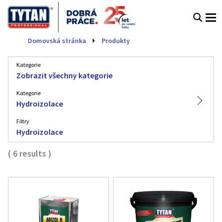
Hydroizolace
Domovská stránka
Produkty
Kategorie
Zobrazit všechny kategorie
Kategorie
Hydroizolace
Filtry
Hydroizolace
(
6
results
)