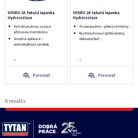
HYDRO 1K Tekutá lepenka
HYDRO 2K tekutá lepenka
Hydroizolace
Hydroizolace
Vytváří pružnou, vysoce
Trvale pružná – překrývá trhliny
přilnavou membránu
Rychleschnoucí (přetíratelný,
Snadná aplikace –
obkladačské ...
jednosložkový výrobek
Porovnat
Porovnat
6
results