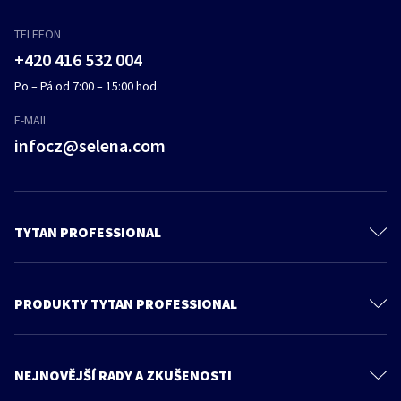
TELEFON
+420 416 532 004
Po – Pá od 7:00 – 15:00 hod.
E-MAIL
infocz@selena.com
TYTAN PROFESSIONAL
O nás
Kontaktujte nás
PRODUKTY TYTAN PROFESSIONAL
Ochrana osobních údajů
PU Pěny
Feica
Pěnová lepidla
NEJNOVĚJŠÍ RADY A ZKUŠENOSTI
Všeobecné obchodní podmínky
Tmely