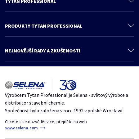
TYTAN PROFESSIONAL
O nás
Kontaktujte nás
PRODUKTY TYTAN PROFESSIONAL
Ochrana osobních údajů
PU Pěny
Feica
Pěnová lepidla
NEJNOVĚJŠÍ RADY A ZKUŠENOSTI
Všeobecné obchodní podmínky
Tmely
Více článků
Produkty
Lepidla
Znalosti a rady
Jak se vyhnout chybám při montáži oken, které vedou ke vzniku plísní
Produkty pro střechy
Katalog
Plíseň
polyuretanovapena
spravnamontaz
TytanProfessional
Zateplovací systémy
Zóna architekta
Výrobcem Tytan Professional je Selena - světový výrobce a
7 chyb při práci s pěnovými lepidly – odborné rady od značky Tytan
Stavební systémy
distributor stavební chemie.
Professional
Obkladové systémy
Společnost byla založena v roce 1992 v polské Wroclawi.
penovelepidlo
spravnamontaz
stavebnítipy
Designové systémy
TytanProfessional
Chcete-li se dozvědět více, přejděte na web
www.selena.com
Upevňovací systémy
Jak přilepit dekorativní betonové panely na zeď?
Hydroizolace