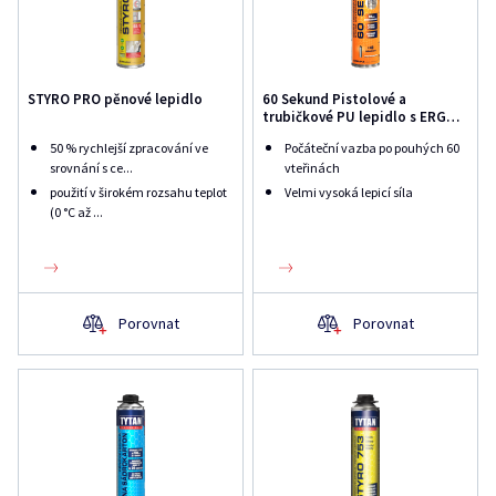
STYRO PRO pěnové lepidlo
60 Sekund Pistolové a
trubičkové PU lepidlo s ERGO
aplikátorem
50 % rychlejší zpracování ve
Počáteční vazba po pouhých 60
srovnání s ce...
vteřinách
použití v širokém rozsahu teplot
Velmi vysoká lepicí síla
(0 °C až ...
Porovnat
Porovnat