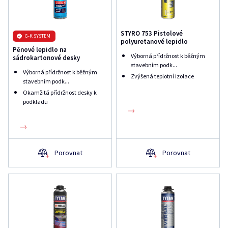
STYRO 753 Pistolové
G-K SYSTEM
polyuretanové lepidlo
Pěnové lepidlo na
Výborná přídržnost k běžným
sádrokartonové desky
stavebním podk...
Výborná přídržnost k běžným
Zvýšená teplotní izolace
stavebním podk...
Okamžitá přídržnost desky k
podkladu
Porovnat
Porovnat