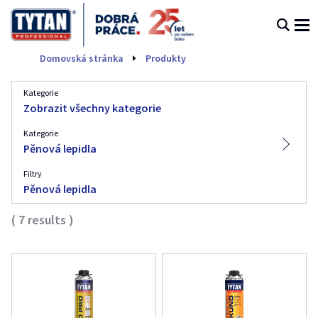
Pěnová lepidla
Domovská stránka
Produkty
Kategorie
Zobrazit všechny kategorie
Kategorie
Pěnová lepidla
Filtry
Pěnová lepidla
(
7
results
)