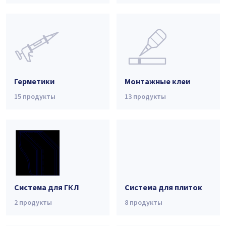
Акриловые Герметики
(1)
Полиуретановые Герметики
(3)
Герметики Для Кровли
(4)
Специализированные Герметики
(2)
Герметики
Монтажные клеи
15
продукты
13
продукты
Система для ГКЛ
Система для плиток
2
продукты
8
продукты