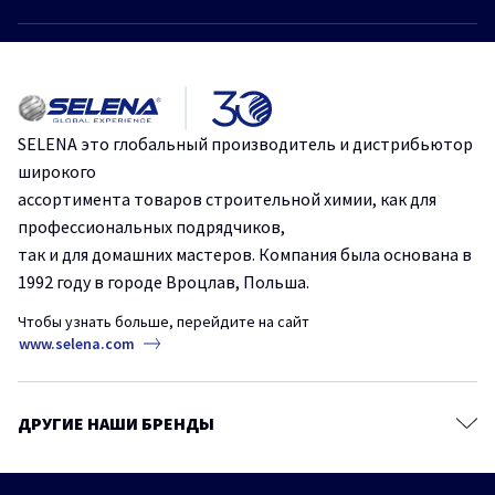
Монтажные клеи
Больше статей
Каталог
Герметики
Идеальная герметизация: Стоп Плесень от Tytan Professional.
Клеи для напольных покрытий
Ленты и стрейч-пленки
Эффективное и быстрое склеивание с помощью одного
SELENA это глобальный производитель и дистрибьютор
продукта.
Крепежи
широкого
Строительные сухие смеси
ассортимента товаров строительной химии, как для
Защититесь от плесени и грибка на срок до 10 лет.
профессиональных подрядчиков,
Аэрозольные краски и грунтовки
так и для домашних мастеров. Компания была основана в
Пено-клеи – основа безопасности в строительстве.
Продукты для древесины
1992 году в городе Вроцлав, Польша.
Защитные и чистящие средства
Чтобы узнать больше, перейдите на сайт
Сопутствующие товары
www.selena.com
ДРУГИЕ НАШИ БРЕНДЫ