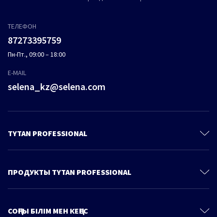
ТЕЛЕФОН
87273395759
Пн-Пт., 09:00 – 18:00
E-MAIL
selena_kz@selena.com
TYTAN PROFESSIONAL
Контакты
О Компании
ПРОДУКТЫ TYTAN PROFESSIONAL
Политика конфиденциальности
Полиуретановые пены
Продукты
Пено-Клеи
СОҢҒЫ БІЛІМ МЕН КЕҢЕС
Знания и советы