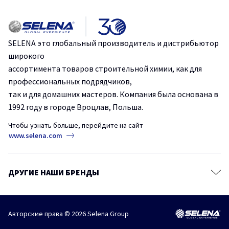
Идеальная герметизация: Стоп Плесень от Tytan Professional.
Клеи для напольных покрытий
Ленты и стрейч-пленки
Эффективное и быстрое склеивание с помощью одного
SELENA это глобальный производитель и дистрибьютор
продукта.
Крепежи
широкого
Строительные сухие смеси
ассортимента товаров строительной химии, как для
Защититесь от плесени и грибка на срок до 10 лет.
профессиональных подрядчиков,
Аэрозольные краски и грунтовки
так и для домашних мастеров. Компания была основана в
Пено-клеи – основа безопасности в строительстве.
Продукты для древесины
1992 году в городе Вроцлав, Польша.
Защитные и чистящие средства
Чтобы узнать больше, перейдите на сайт
Сопутствующие товары
www.selena.com
ДРУГИЕ НАШИ БРЕНДЫ
Авторские права © 2026 Selena Group