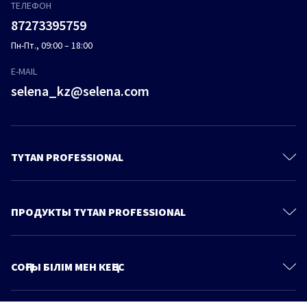
ТЕЛЕФОН
87273395759
Пн-Пт., 09:00 – 18:00
E-MAIL
selena_kz@selena.com
TYTAN PROFESSIONAL
Контакты
О Компании
ПРОДУКТЫ TYTAN PROFESSIONAL
Политика конфиденциальности
Полиуретановые пены
Продукты
Пено-Клеи
СОҢҒЫ БІЛІМ МЕН КЕҢЕС
Знания и советы
Монтажные клеи
Больше статей
Каталог
Герметики